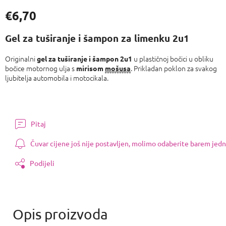
€6,70
Izmjeri
cijenu:
Gel za tuširanje i šampon za limenku 2u1
Originalni
u plastičnoj bočici u obliku
gel za tuširanje i šampon 2u1
bočice motornog ulja s
. Prikladan poklon za svakog
mirisom
mošusa
ljubitelja automobila i motocikala.
Pitaj
Čuvar cijene još nije postavljen, molimo odaberite barem jedn
Podijeli