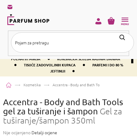
Preskoči
na
sadržaj
KOŠARICA
•
BESPLATNA DOSTAVA IZNAD PRIBLIŽNO 37 €
400+ SVJETSKI
•
POZNATIH MIRISA
KORISNIČKA SLUŽBA RADNIM DANIMA
•
•
TISUĆE ZADOVOLJNIH KUPACA
PARFEMI I DO 80 %
•
JEFTINIJI
Početna
Kozmetika
Accentra - Body and Bath Tools gel za tuširanje i 
Accentra - Body and Bath Tools
gel za tuširanje i šampon
Gel za
tuširanje/šampon 350ml
Prosječna
Nije ocijenjeno
Detalji ocjene