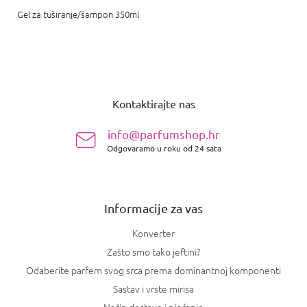
Gel za tuširanje/šampon 350ml
P
o
Kontaktirajte nas
d
n
info@parfumshop.hr
o
Odgovaramo u roku od 24 sata
ž
j
e
Informacije za vas
Konverter
Zašto smo tako jeftini?
Odaberite parfem svog srca prema dominantnoj komponenti
Sastav i vrste mirisa
Način dostave i plaćanje