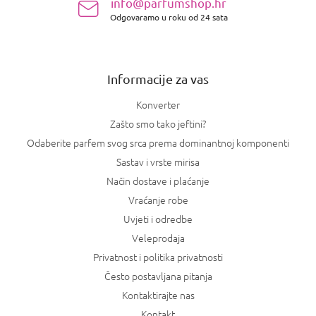
s
info@parfumshop.hr
o
t
Odgovaramo u roku od 24 sata
ž
a
j
n
e
j
a
Informacije za vas
Konverter
Zašto smo tako jeftini?
Odaberite parfem svog srca prema dominantnoj komponenti
Sastav i vrste mirisa
Način dostave i plaćanje
Vraćanje robe
Uvjeti i odredbe
Veleprodaja
Privatnost i politika privatnosti
Često postavljana pitanja
Kontaktirajte nas
Kontakt