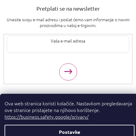
Pretplati se na newsletter
Unesite svoju e-mail adresu i poslat ćemo vam informacije o novim
proizvodima u našoj e-trgovini.
Upisom svoje e-pošte pristajete na
uvjete privatnosti
.
Ova web stranica koristi kolačiće. Nastavkom pregledavanja
Autorska prava 2026
. Sva prava pridržana.
Parfumshop.hr
ove stranice pristajete na njihovo korištenje.
https://business.safety.google/privacy/
Kreirao Shoptet Premium
Postavke