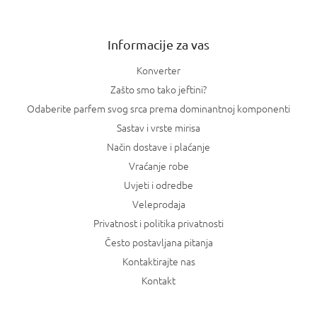
j
s
e
t
a
Informacije za vas
n
j
Konverter
a
Zašto smo tako jeftini?
Odaberite parfem svog srca prema dominantnoj komponenti
Sastav i vrste mirisa
Način dostave i plaćanje
Vraćanje robe
Uvjeti i odredbe
Veleprodaja
Privatnost i politika privatnosti
Često postavljana pitanja
Kontaktirajte nas
Kontakt