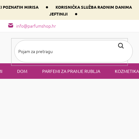
•
KI POZNATIH MIRISA
KORISNIČKA SLUŽBA RADNIM DANIMA
•
JEFTINIJI
arfem svog srca prema dominantnoj komponenti
Sastav i vrste mirisa
info@parfumshop.hr
I
DOM
PARFEMI ZA PRANJE RUBLJA
KOZMETIKA
a lampe
tetna
iz naše bogate ponude pravi je izbo
keramička aroma lampa
pravo onu koja odgovara vašem interijeru. Tada vam je potrebna sam
. Također možete kombinirati voskove u čašici kako biste stvorili 
ek