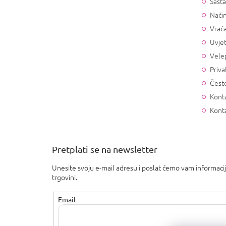
Sasta
Način
Vrać
Uvjet
Vele
Priva
Često
Konta
Kont
Pretplati se na newsletter
Unesite svoju e-mail adresu i poslat ćemo vam informaci
trgovini.
Email