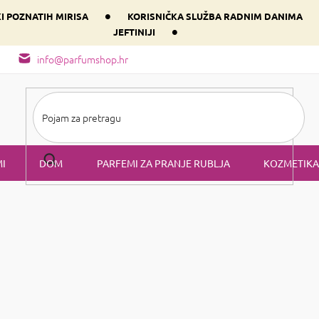
•
KI POZNATIH MIRISA
KORISNIČKA SLUŽBA RADNIM DANIMA
•
JEFTINIJI
arfem svog srca prema dominantnoj komponenti
Sastav i vrste mirisa
info@parfumshop.hr
I
DOM
PARFEMI ZA PRANJE RUBLJA
KOZMETIKA
 setovi
on setovi
vaniji proizvodi
Hypno Casa
Hypno Casa