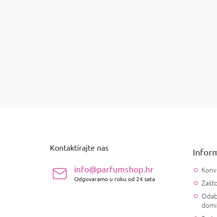
€28,45
P
o
d
n
Kontaktirajte nas
Inform
o
ž
info@parfumshop.hr
Konv
j
Odgovaramo u roku od 24 sata
Zašto
e
Odab
domi