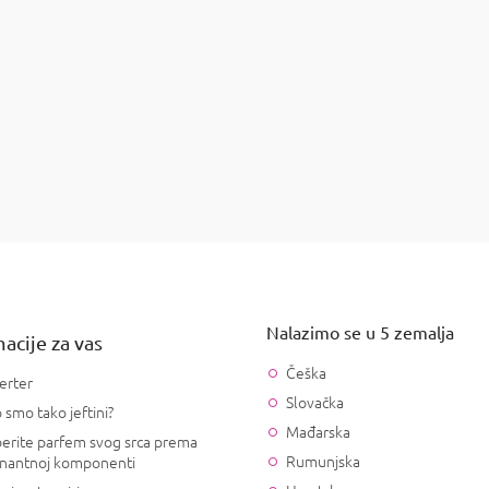
set
Poklon set
€28,45
Detalj
Deta
K
o
n
t
r
o
Nalazimo se u 5 zemalja
l
acije za vas
e
Češka
l
erter
i
Slovačka
 smo tako jeftini?
s
Mađarska
t
erite parfem svog srca prema
a
Rumunjska
nantnoj komponenti
n