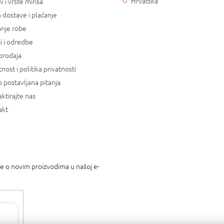
Hrvatska
v i vrste mirisa
j
a
 dostave i plaćanje
anje robe
i i odredbe
prodaja
tnost i politika privatnosti
 postavljana pitanja
ktirajte nas
akt
je o novim proizvodima u našoj e-