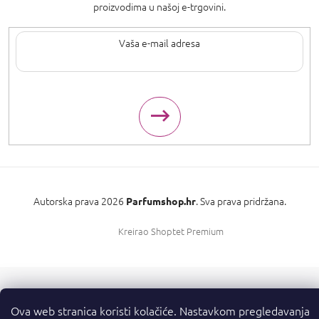
proizvodima u našoj e-trgovini.
Upisom svoje e-pošte pristajete na
uvjete privatnosti
.
Autorska prava 2026
. Sva prava pridržana.
Parfumshop.hr
Kreirao Shoptet Premium
Ova web stranica koristi kolačiće. Nastavkom pregledavanja