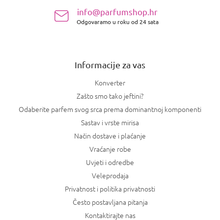
i
n
s
info@parfumshop.hr
o
t
Odgovaramo u roku od 24 sata
ž
a
j
n
e
j
a
Informacije za vas
Konverter
Zašto smo tako jeftini?
Odaberite parfem svog srca prema dominantnoj komponenti
Sastav i vrste mirisa
Način dostave i plaćanje
Vraćanje robe
Uvjeti i odredbe
Veleprodaja
Privatnost i politika privatnosti
Često postavljana pitanja
Kontaktirajte nas