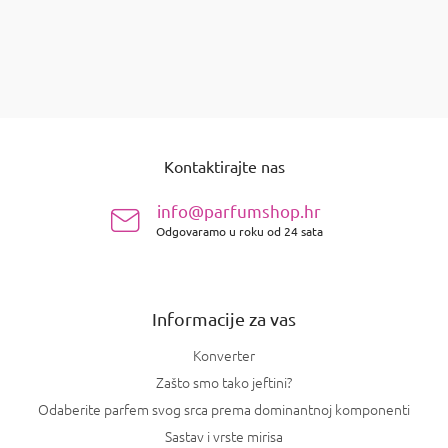
stavki ukupno
7
K
o
n
P
t
o
r
Kontaktirajte nas
d
o
n
l
info@parfumshop.hr
e
o
l
Odgovaramo u roku od 24 sata
ž
i
j
s
e
t
a
Informacije za vas
n
j
Konverter
a
Zašto smo tako jeftini?
Odaberite parfem svog srca prema dominantnoj komponenti
Sastav i vrste mirisa