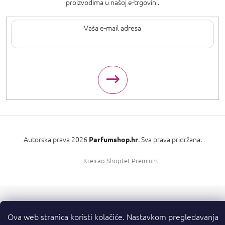
proizvodima u našoj e-trgovini.
Upisom svoje e-pošte pristajete na
uvjete privatnosti
.
Autorska prava 2026
. Sva prava pridržana.
Parfumshop.hr
Kreirao Shoptet Premium
Ova web stranica koristi kolačiće. Nastavkom pregledavanja