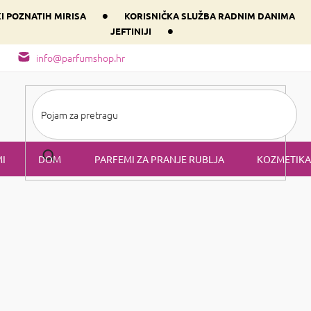
•
KI POZNATIH MIRISA
KORISNIČKA SLUŽBA RADNIM DANIMA
•
JEFTINIJI
arfem svog srca prema dominantnoj komponenti
Sastav i vrste mirisa
info@parfumshop.hr
I
DOM
PARFEMI ZA PRANJE RUBLJA
KOZMETIKA
Modni dodaci za kućne ljubimce
i dodaci za kućne ljubimce
mac biti originalan i nezaobilazan uz
-
moderne dodatke za pse
šal
im hafikom činite savršen par. Odaberite za njih elegantne komad