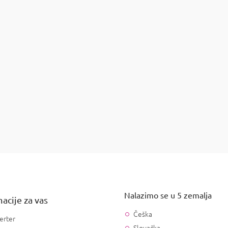
Šal za pse
 za pse Šape
Detalj
K
o
n
t
r
o
Nalazimo se u 5 zemalja
l
acije za vas
e
Češka
l
erter
i
Slovačka