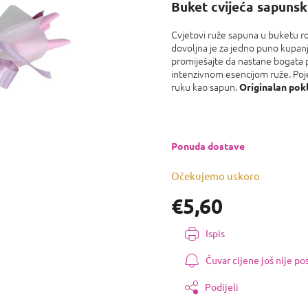
proizvoda
Buket cvijeća sapuns
je
0,0
Cvjetovi ruže sapuna u buketu ro
od
dovoljna je za jedno puno kupanj
5
promiješajte da nastane bogata pj
zvjezdica.
intenzivnom esencijom ruže. Poje
ruku kao sapun.
Originalan pok
Ponuda dostave
Očekujemo uskoro
€5,60
Izmjeri
Ispis
cijenu:
Čuvar cijene još nije p
Podijeli