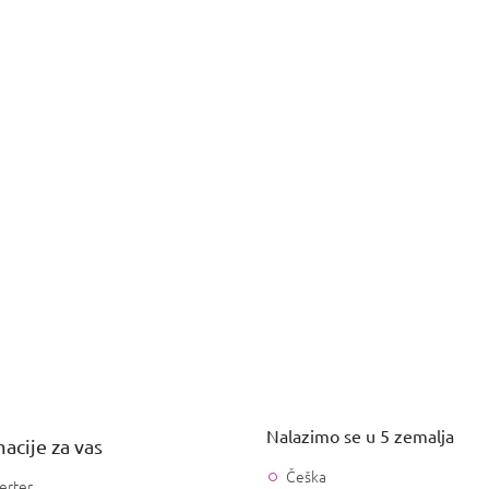
Nalazimo se u 5 zemalja
acije za vas
Češka
erter