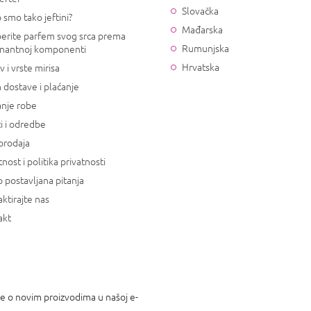
Slovačka
 smo tako jeftini?
Mađarska
erite parfem svog srca prema
Rumunjska
nantnoj komponenti
Hrvatska
v i vrste mirisa
 dostave i plaćanje
anje robe
i i odredbe
prodaja
tnost i politika privatnosti
 postavljana pitanja
ktirajte nas
akt
je o novim proizvodima u našoj e-