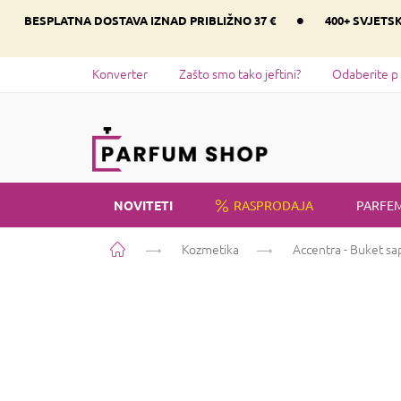
Preskoči
•
BESPLATNA DOSTAVA IZNAD PRIBLIŽNO 37 €
400+ SVJETS
na
sadržaj
Konverter
Zašto smo tako jeftini?
Odaberite p
NOVITETI
RASPRODAJA
PARFEM
Početna
Kozmetika
Accentra - Buket sa