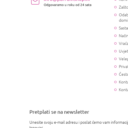
j
Odgovaramo u roku od 24 sata
Zašto
e
Odab
domi
Sasta
Način
Vrać
Uvjet
Vele
Priva
Često
Konta
Kont
Pretplati se na newsletter
Unesite svoju e-mail adresu i poslat ćemo vam informaci
trgovini.