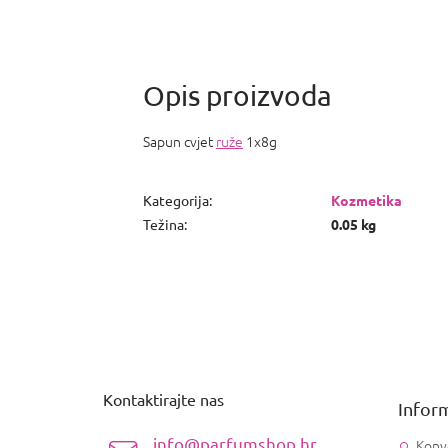
Sapun cvjet
ruže
1x8g
Kategorija
:
Kozmetika
Težina
:
0.05 kg
P
o
d
n
Kontaktirajte nas
Inform
o
ž
info@parfumshop.hr
Konv