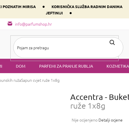
•
KI POZNATIH MIRISA
KORISNIČKA SLUŽBA RADNIM DANIMA
•
JEFTINIJI
arfem svog srca prema dominantnoj komponenti
Sastav i vrste mirisa
info@parfumshop.hr
I
DOM
PARFEMI ZA PRANJE RUBLJA
KOZMETIKA
punskih ruža
Sapun cvjet ruže 1x8g
Accentra - Buke
ruže 1x8g
Prosječna
Nije ocijenjeno
Detalji ocjene
ocjena