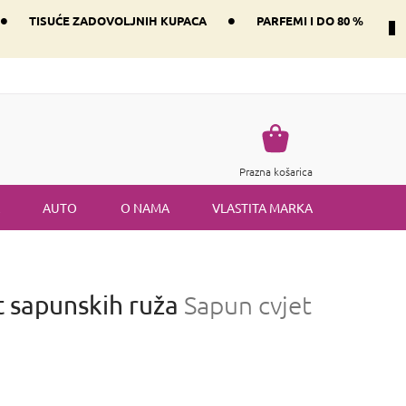
•
•
TISUĆE ZADOVOLJNIH KUPACA
PARFEMI I DO 80 %
Način dostave i plaćanje
Vraćanje robe
Uvjeti i odredbe
Košarica
Prazna košarica
AUTO
O NAMA
VLASTITA MARKA
t sapunskih ruža
Sapun cvjet