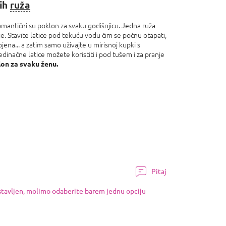
kih
ruža
mantični su poklon za svaku godišnjicu. Jedna ruža
e. Stavite latice pod tekuću vodu čim se počnu otapati,
ena... a zatim samo uživajte u mirisnoj kupki s
dinačne latice možete koristiti i pod tušem i za pranje
lon za svaku ženu.
Pitaj
ostavljen, molimo odaberite barem jednu opciju