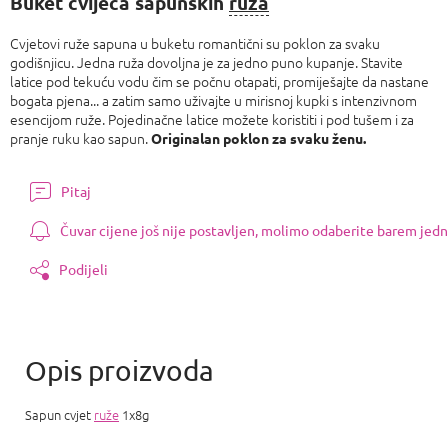
Buket cvijeća sapunskih
ruža
Cvjetovi ruže sapuna u buketu romantični su poklon za svaku
godišnjicu. Jedna ruža dovoljna je za jedno puno kupanje. Stavite
latice pod tekuću vodu čim se počnu otapati, promiješajte da nastane
bogata pjena... a zatim samo uživajte u mirisnoj kupki s intenzivnom
esencijom ruže. Pojedinačne latice možete koristiti i pod tušem i za
pranje ruku kao sapun.
Originalan poklon za svaku ženu.
Pitaj
Čuvar cijene još nije postavljen, molimo odaberite barem jedn
Podijeli
Sapun cvjet
ruže
1x8g