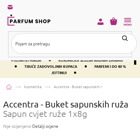
Preskoči
na
sadržaj
KOŠARICA
•
BESPLATNA DOSTAVA IZNAD PRIBLIŽNO 37 €
400+ SVJETSKI
•
POZNATIH MIRISA
KORISNIČKA SLUŽBA RADNIM DANIMA
•
•
TISUĆE ZADOVOLJNIH KUPACA
PARFEMI I DO 80 %
•
JEFTINIJI
Početna
Kozmetika
Accentra - Buket sapunskih ruža
Sapun cvjet ruže 1
Accentra - Buket sapunskih ruža
Sapun cvjet ruže 1x8g
Prosječna
Nije ocijenjeno
Detalji ocjene
ocjena
proizvoda