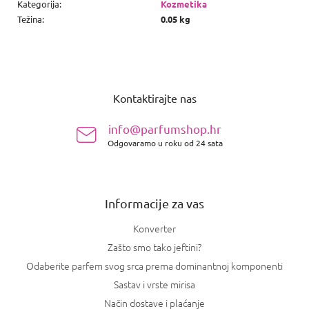
Kategorija
:
Kozmetika
Težina
:
0.05 kg
P
o
Kontaktirajte nas
d
n
info@parfumshop.hr
o
Odgovaramo u roku od 24 sata
ž
j
e
Informacije za vas
Konverter
Zašto smo tako jeftini?
Odaberite parfem svog srca prema dominantnoj komponenti
Sastav i vrste mirisa
Način dostave i plaćanje