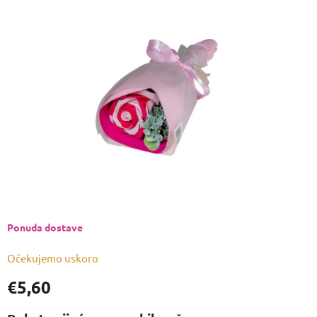
je
0,0
od
5
zvjezdica.
Ponuda dostave
Očekujemo uskoro
€5,60
Izmjeri
cijenu: