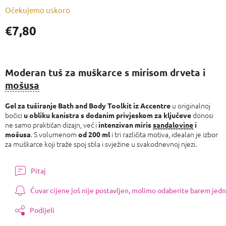
Očekujemo uskoro
€7,80
Izmjeri
cijenu:
Moderan tuš za muškarce s mirisom drveta i
mošusa
u originalnoj
Gel za tuširanje Bath and Body Toolkit iz Accentre
bočici
donosi
u obliku kanistra s dodanim privjeskom za ključeve
ne samo praktičan dizajn, već i
intenzivan miris
sandalovine
i
. S volumenom
i tri različita motiva, idealan je izbor
mošusa
od 200 ml
za muškarce koji traže spoj stila i svježine u svakodnevnoj njezi.
Pitaj
Čuvar cijene još nije postavljen, molimo odaberite barem jedn
Podijeli