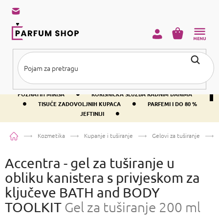
Preskoči
na
sadržaj
KOŠARICA
•
BESPLATNA DOSTAVA IZNAD PRIBLIŽNO 37 €
400+ SVJETSKI
•
POZNATIH MIRISA
KORISNIČKA SLUŽBA RADNIM DANIMA
•
•
TISUĆE ZADOVOLJNIH KUPACA
PARFEMI I DO 80 %
•
JEFTINIJI
Početna
Kozmetika
Kupanje i tuširanje
Gelovi za tuširanje
Accentra - gel za tuširanje u
obliku kanistera s privjeskom za
ključeve BATH and BODY
TOOLKIT
Gel za tuširanje 200 ml