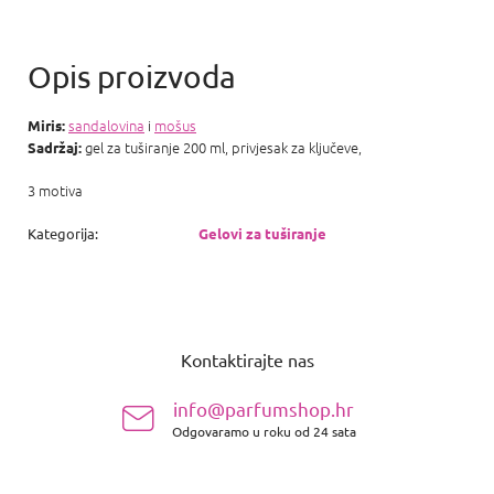
sandalovina
i
mošus
Miris:
gel za tuširanje 200 ml, privjesak za ključeve,
Sadržaj:
3 motiva
Kategorija
:
Gelovi za tuširanje
P
o
Kontaktirajte nas
d
n
info@parfumshop.hr
o
Odgovaramo u roku od 24 sata
ž
j
e