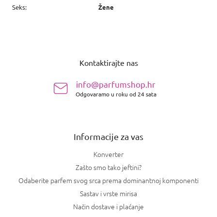
Seks
:
Žene
P
o
Kontaktirajte nas
d
n
info@parfumshop.hr
o
Odgovaramo u roku od 24 sata
ž
j
e
Informacije za vas
Konverter
Zašto smo tako jeftini?
Odaberite parfem svog srca prema dominantnoj komponenti
Sastav i vrste mirisa
Način dostave i plaćanje