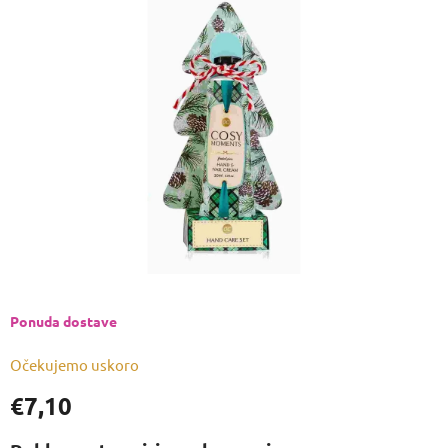
je
0,0
od
5
zvjezdica.
Ponuda dostave
Očekujemo uskoro
€7,10
Izmjeri
cijenu: