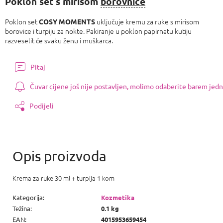
Poklon set s mirisom
borovnice
Poklon set
uključuje kremu za ruke s mirisom
COSY MOMENTS
borovice i turpiju za nokte. Pakiranje u poklon papirnatu kutiju
razveselit će svaku ženu i muškarca.
Pitaj
Čuvar cijene još nije postavljen, molimo odaberite barem jedn
Podijeli
Krema za ruke 30 ml + turpija 1 kom
Kategorija
:
Kozmetika
Težina
:
0.1 kg
EAN
:
4015953659454