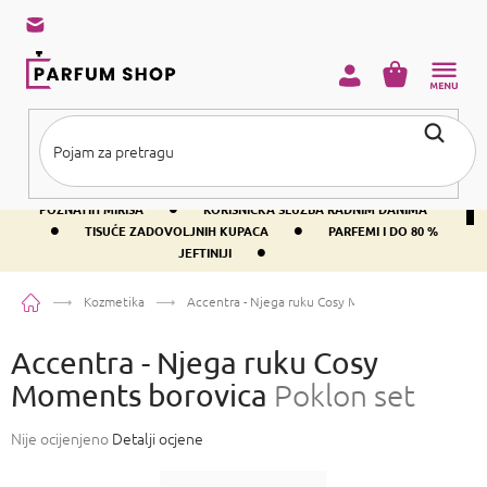
Preskoči
na
sadržaj
KOŠARICA
•
BESPLATNA DOSTAVA IZNAD PRIBLIŽNO 37 €
400+ SVJETSKI
•
POZNATIH MIRISA
KORISNIČKA SLUŽBA RADNIM DANIMA
•
•
TISUĆE ZADOVOLJNIH KUPACA
PARFEMI I DO 80 %
•
JEFTINIJI
Početna
Kozmetika
Accentra - Njega ruku Cosy Moments borovica
Pokl
Accentra - Njega ruku Cosy
Moments borovica
Poklon set
Prosječna
Nije ocijenjeno
Detalji ocjene
ocjena
proizvoda