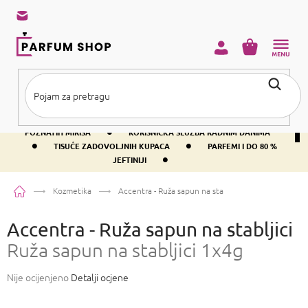
Preskoči
na
sadržaj
KOŠARICA
•
BESPLATNA DOSTAVA IZNAD PRIBLIŽNO 37 €
400+ SVJETSKI
•
POZNATIH MIRISA
KORISNIČKA SLUŽBA RADNIM DANIMA
•
•
TISUĆE ZADOVOLJNIH KUPACA
PARFEMI I DO 80 %
•
JEFTINIJI
Početna
Kozmetika
Accentra - Ruža sapun na stabljici
Ruža sapun na stab
Accentra - Ruža sapun na stabljici
Ruža sapun na stabljici 1x4g
Prosječna
Nije ocijenjeno
Detalji ocjene
ocjena
proizvoda