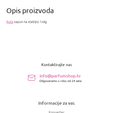
Ruža
sapun na stabljici 1x4g
P
o
Kontaktirajte nas
d
n
info@parfumshop.hr
o
Odgovaramo u roku od 24 sata
ž
j
e
Informacije za vas
Konverter