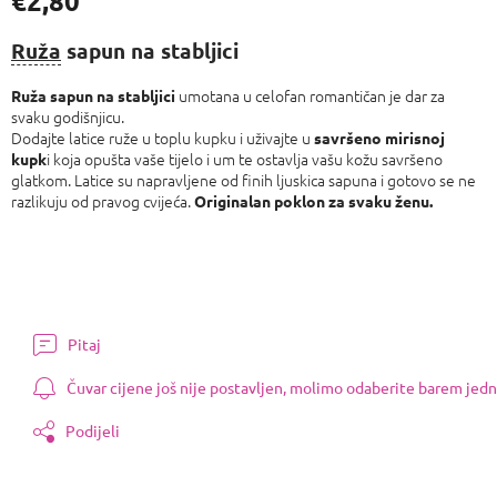
€2,80
Izmjeri
cijenu:
Ruža
sapun na stabljici
umotana u celofan romantičan je dar za
Ruža sapun na stabljici
svaku godišnjicu.
Dodajte latice ruže u toplu kupku i uživajte u
savršeno mirisnoj
i koja opušta vaše tijelo i um te ostavlja vašu kožu savršeno
kupk
glatkom. Latice su napravljene od finih ljuskica sapuna i gotovo se ne
razlikuju od pravog cvijeća.
Originalan poklon za svaku ženu.
Pitaj
Čuvar cijene još nije postavljen, molimo odaberite barem jedn
Podijeli