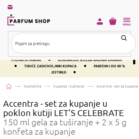
Preskoči
na
sadržaj
KOŠARICA
•
BESPLATNA DOSTAVA IZNAD PRIBLIŽNO 37 €
400+ SVJETSKI
•
POZNATIH MIRISA
KORISNIČKA SLUŽBA RADNIM DANIMA
•
•
TISUĆE ZADOVOLJNIH KUPACA
PARFEMI I DO 80 %
•
JEFTINIJI
Početna
Kozmetika
Kupanje i tuširanje
Accentra - set za kupanj
Accentra - set za kupanje u
poklon kutiji LET'S CELEBRATE
150 ml gela za tuširanje + 2 x 5 g
konfeta za kupanje