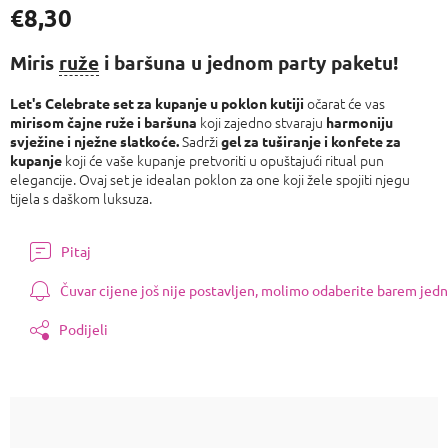
€8,30
Izmjeri
cijenu:
Miris
ruže
i baršuna u jednom party paketu!
očarat će vas
Let's Celebrate set za kupanje u poklon kutiji
koji zajedno stvaraju
mirisom čajne ruže i baršuna
harmoniju
Sadrži
svježine i nježne slatkoće.
gel za tuširanje i konfete za
koji će vaše kupanje pretvoriti u opuštajući ritual pun
kupanje
elegancije. Ovaj set je idealan poklon za one koji žele spojiti njegu
tijela s daškom luksuza.
Pitaj
Čuvar cijene još nije postavljen, molimo odaberite barem jedn
Podijeli