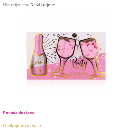
Prosječna
Nije ocijenjeno
Detalji ocjene
ocjena
proizvoda
je
0,0
od
5
zvjezdica.
Ponuda dostave
Očekujemo uskoro