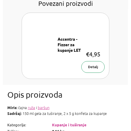
Povezani proizvodi
Accentra -
Fizzer za
kupanje LET
€4,95
´S
CELEBRATE
Pjenušava
Detalj
sol za
kupanje 150
g
čajna
ruža
i
baršun
Miris:
150 ml gela za tuširanje, 2 x 5 g konfeta za kupanje
Sadržaj:
Kategorija
:
Kupanje i tuširanje