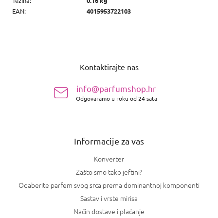
Težina
:
0.16 kg
EAN
:
4015953722103
P
o
Kontaktirajte nas
d
n
info@parfumshop.hr
o
Odgovaramo u roku od 24 sata
ž
j
e
Informacije za vas
Konverter
Zašto smo tako jeftini?
Odaberite parfem svog srca prema dominantnoj komponenti
Sastav i vrste mirisa
Način dostave i plaćanje