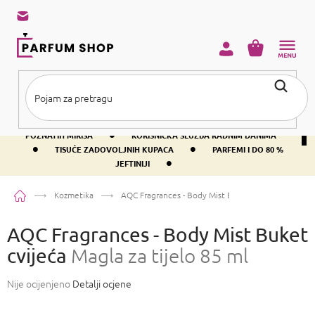
Preskoči
na
sadržaj
KOŠARICA
•
BESPLATNA DOSTAVA IZNAD PRIBLIŽNO 37 €
400+ SVJETSKI
•
POZNATIH MIRISA
KORISNIČKA SLUŽBA RADNIM DANIMA
•
•
TISUĆE ZADOVOLJNIH KUPACA
PARFEMI I DO 80 %
•
JEFTINIJI
Početna
Kozmetika
AQC Fragrances - Body Mist Buket cvijeća
Magla za 
AQC Fragrances - Body Mist Buket
cvijeća
Magla za tijelo 85 ml
Prosječna
Nije ocijenjeno
Detalji ocjene
ocjena
proizvoda