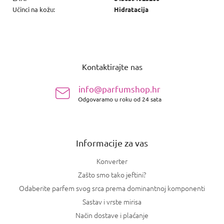
Učinci na kožu
:
Hidratacija
P
o
Kontaktirajte nas
d
n
info@parfumshop.hr
o
Odgovaramo u roku od 24 sata
ž
j
e
Informacije za vas
Konverter
Zašto smo tako jeftini?
Odaberite parfem svog srca prema dominantnoj komponenti
Sastav i vrste mirisa
Način dostave i plaćanje