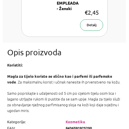
EMPLEADA
- Ženski
€2,45
Slično kao:
David
Beckham
Detalj
Signature for
Her, LV
Attrape-
Rêves,
Ariana
Grande Ari i
Ariana
Koristiti:
Grande Clou
Magla za tijelo koriste se slično kao i parfemi ili parfemske
. Za maksimalnu korist i učinak nanesite ih prvenstveno na kožu.
vode
Samo poprskajte s udaljenosti od 5 cm po cijelom tijelu osim lica i
lagano utrljajte rukom ili pustite da se sam upije. Magla za tijelo služi
za obnavljanje nježnog parfimisanog sloja na koži koji daje svježinu i
ugodan miris.
Kategorija
:
Kozmetika
EAN
:
8436591925200