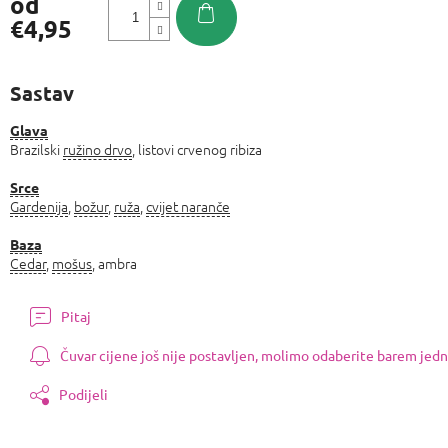
od
€4,95
Izmjeri
cijenu:
Sastav
Glava
Brazilski
ružino drvo
, listovi crvenog ribiza
Srce
Gardenija
,
božur
,
ruža
,
cvijet naranče
Baza
Cedar
,
mošus
, ambra
Pitaj
Čuvar cijene još nije postavljen, molimo odaberite barem jedn
Podijeli