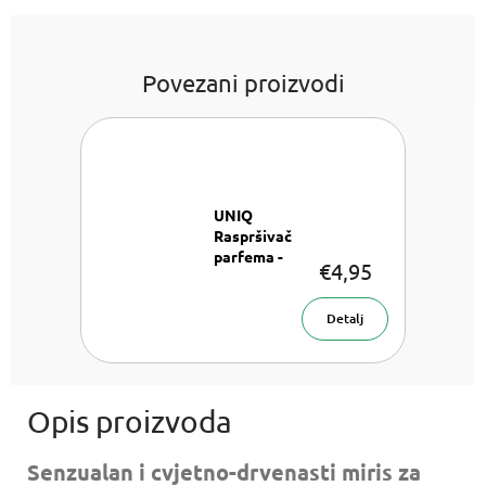
Povezani proizvodi
UNIQ
Raspršivač
parfema -
€4,95
Zlatni
Raspršivač
parfema 8
Detalj
ml
Senzualan i cvjetno-drvenasti miris za