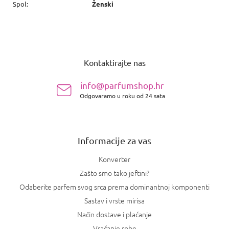
Spol
:
Ženski
P
o
Kontaktirajte nas
d
n
info@parfumshop.hr
o
Odgovaramo u roku od 24 sata
ž
j
e
Informacije za vas
Konverter
Zašto smo tako jeftini?
Odaberite parfem svog srca prema dominantnoj komponenti
Sastav i vrste mirisa
Način dostave i plaćanje
Vraćanje robe