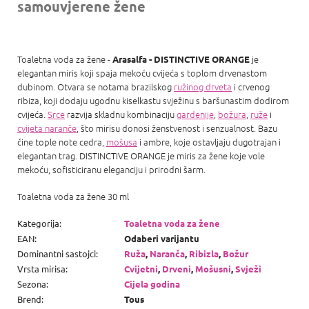
samouvjerene žene
Toaletna voda za žene -
je
Arasalfa - DISTINCTIVE ORANGE
elegantan miris koji spaja mekoću cvijeća s toplom drvenastom
dubinom. Otvara se notama brazilskog
ružinog drveta
i crvenog
ribiza, koji dodaju ugodnu kiselkastu svježinu s baršunastim dodirom
cvijeća.
Srce
razvija skladnu kombinaciju
gardenije
,
božura
,
ruže
i
cvijeta naranče
, što mirisu donosi ženstvenost i senzualnost. Bazu
čine tople note cedra,
mošusa
i ambre, koje ostavljaju dugotrajan i
elegantan trag. DISTINCTIVE ORANGE je miris za žene koje vole
mekoću, sofisticiranu eleganciju i prirodni šarm.
Toaletna voda za žene 30 ml
Kategorija
:
Toaletna voda za žene
EAN
:
Odaberi varijantu
Dominantni sastojci
:
Ruža
,
Naranča
,
Ribizla
,
Božur
Vrsta mirisa
:
Cvijetni
,
Drveni
,
Mošusni
,
Svježi
Sezona
:
Cijela godina
Brend
:
Tous