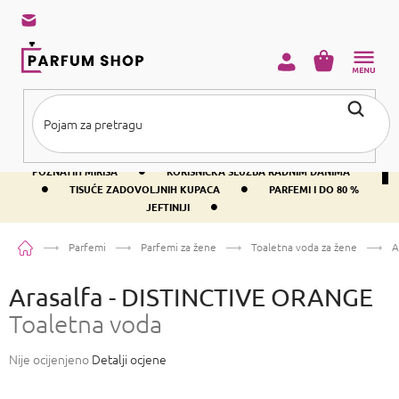
Preskoči
na
sadržaj
KOŠARICA
•
BESPLATNA DOSTAVA IZNAD PRIBLIŽNO 37 €
400+ SVJETSKI
•
POZNATIH MIRISA
KORISNIČKA SLUŽBA RADNIM DANIMA
•
•
TISUĆE ZADOVOLJNIH KUPACA
PARFEMI I DO 80 %
•
JEFTINIJI
Početna
Parfemi
Parfemi za žene
Toaletna voda za žene
A
Arasalfa - DISTINCTIVE ORANGE
Toaletna voda
Prosječna
Nije ocijenjeno
Detalji ocjene
ocjena
proizvoda