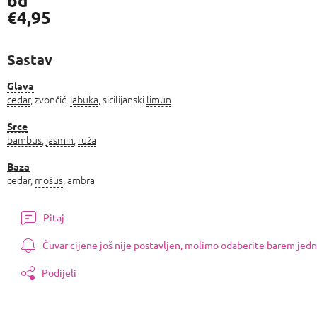
od
€4,95
Izmjeri
cijenu:
Sastav
Glava
cedar
, zvončić,
jabuka
, sicilijanski
limun
Srce
bambus
,
jasmin
,
ruža
Baza
cedar,
mošus
, ambra
Pitaj
Čuvar cijene još nije postavljen, molimo odaberite barem jedn
Podijeli