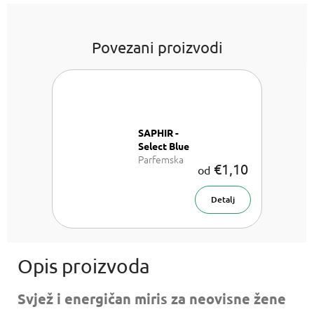
Povezani proizvodi
SAPHIR -
Select Blue
Parfemska
€1,10
od
voda za žene
Detalj
Svjež i energičan miris za neovisne žene