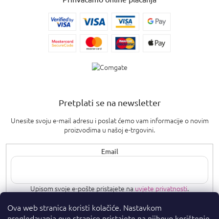
Pretplati se na newsletter
Unesite svoju e-mail adresu i poslat ćemo vam informacije o novim
proizvodima u našoj e-trgovini.
Email
Upisom svoje e-pošte pristajete na
uvjete privatnosti
.
Ova web stranica koristi kolačiće. Nastavkom
PRETPLATI SE
pregledavanja ove stranice pristajete na njihovo korištenje.