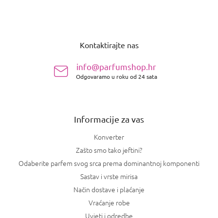
P
o
Kontaktirajte nas
d
n
info@parfumshop.hr
o
Odgovaramo u roku od 24 sata
ž
j
e
Informacije za vas
Konverter
Zašto smo tako jeftini?
Odaberite parfem svog srca prema dominantnoj komponenti
Sastav i vrste mirisa
Način dostave i plaćanje
Vraćanje robe
Uvjeti i odredbe