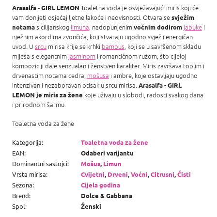
Toaletna voda je osvježavajući miris koji će
Arasalfa - GIRL LEMON
vam donijeti osjećaj ljetne lakoće i neovisnosti. Otvara se
svježim
sicilijanskog
limuna
, nadopunjenim
jabuke
i
notama
voćnim dodirom
nježnim akordima zvončića, koji stvaraju ugodno svjež i energičan
uvod. U
srcu
mirisa krije se krhki
bambus
, koji se u savršenom skladu
miješa s elegantnim
jasminom
i romantičnom ružom, što cijeloj
kompoziciji daje senzualan i ženstven karakter. Miris završava toplim i
drvenastim notama cedra,
mošusa
i ambre, koje ostavljaju ugodno
intenzivan i nezaboravan otisak u srcu mirisa.
Arasalfa - GIRL
koje uživaju u slobodi, radosti svakog dana
LEMON je miris za žene
i prirodnom šarmu.
Toaletna voda za žene
Kategorija
:
Toaletna voda za žene
EAN
:
Odaberi varijantu
Dominantni sastojci
:
Mošus
,
Limun
Vrsta mirisa
:
Cvijetni
,
Drveni
,
Voćni
,
Citrusni
,
Čisti
Sezona
:
Cijela godina
Brend
:
Dolce & Gabbana
Spol
:
Ženski