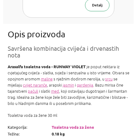
Detalj
Savršena kombinacija cvijeća i drvenastih
nota
je poput nektara iz
Arasalfa toaletna voda - RUNWAY VIOLET
cvjetajućeg cvijeća - slatka, svježa i senzualna u isto vrijeme. Otvara se
opojnom aromom
maline
s nježnim dodirom nerolija, u
srcu
se
miješaju
cvijet naranče
, arapski
jasmin
i
gardenija
. Bazu mirisa čine
tajanstveni
pačuli
i slatki
med
, koji ostavljaju dugotrajan i šarmantan
trag. Idealna za žene koje žele biti zavodljive, karizmatične i blistave -
bilo u hladnijim danima ili u posebnim prilikama.
Toaletna voda za žene 30 ml
Kategorija
:
Toaletna voda za žene
Težina
:
0.18 kg