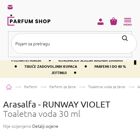
Preskoči
na
sadržaj
KOŠARICA
•
BESPLATNA DOSTAVA IZNAD PRIBLIŽNO 37 €
400+ SVJETSKI
•
POZNATIH MIRISA
KORISNIČKA SLUŽBA RADNIM DANIMA
•
•
TISUĆE ZADOVOLJNIH KUPACA
PARFEMI I DO 80 %
•
JEFTINIJI
Početna
Parfemi
Parfemi za žene
Toaletna voda za žene
A
Arasalfa - RUNWAY VIOLET
Toaletna voda 30 ml
Prosječna
Nije ocijenjeno
Detalji ocjene
ocjena
proizvoda