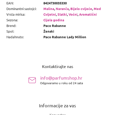
EAN
:
8424730035330
Dominantni sastojci
:
Malina
,
Naranča
,
Bijelo cvijeće
,
Med
Vrsta mirisa
:
Cvijetni
,
Slatki
,
Voćni
,
Aromatični
Sezona
:
Cijela godina
Brend
:
Paco Rabanne
Spol
:
Ženski
Nadahnuto
:
Paco Rabanne Lady Million
P
o
Kontaktirajte nas
d
n
info@parfumshop.hr
o
Odgovaramo u roku od 24 sata
ž
j
e
Informacije za vas
Konverter