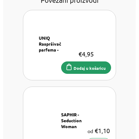
UNIQ
Raspršivač
parfema -
€4,95
Srebrni
Raspršivač
parfema 8
Dodaj u košaricu
ml
SAPHIR -
Seduction
Woman
€1,10
od
Parfemska
voda za žene