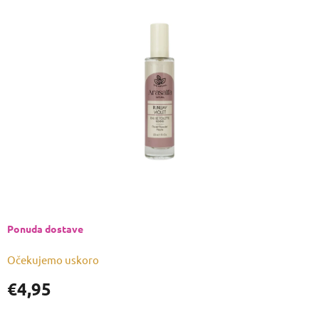
je
0,0
od
5
zvjezdica.
Ponuda dostave
Očekujemo uskoro
€4,95
Izmjeri
cijenu: