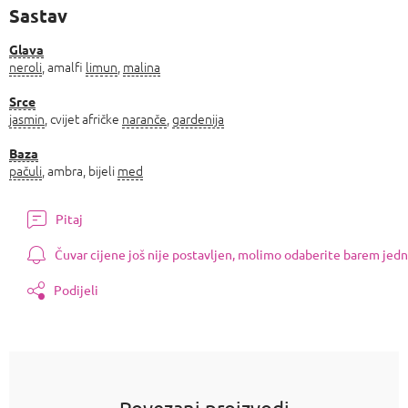
Sastav
Glava
neroli
, amalfi
limun
,
malina
Srce
jasmin
, cvijet afričke
naranče
,
gardenija
Baza
pačuli
, ambra, bijeli
med
Pitaj
Čuvar cijene još nije postavljen, molimo odaberite barem jedn
Podijeli
Povezani proizvodi