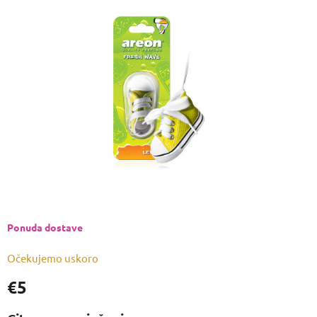
je
5,0
od
5
zvjezdica.
Ponuda dostave
Očekujemo uskoro
€5
Izmjeri
cijenu: