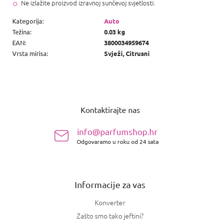
Ne izlažite proizvod izravnoj sunčevoj svjetlosti.
Kategorija
:
Auto
Težina
:
0.03 kg
EAN
:
3800034959674
Vrsta mirisa
:
Svježi, Citrusni
P
o
Kontaktirajte nas
d
n
info@parfumshop.hr
o
Odgovaramo u roku od 24 sata
ž
j
e
Informacije za vas
Konverter
Zašto smo tako jeftini?