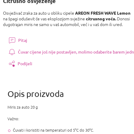
Citrusno osvježenje
Osvježivač zraka za auto u obliku cipele
AREON FRESH WAVE Lemon
na špagi oduševit će vas eksplozijom svježine
Donosi
citrusnog voća.
dugotrajan miris ne samo u vaš automobil, već i u vaš dom ili ured.
Pitaj
Čuvar cijene još nije postavljen, molimo odaberite barem jedn
Podijeli
Miris za auto 20 g
Važno:
Čuvati i koristiti na temperaturi od 5°C do 30°C.