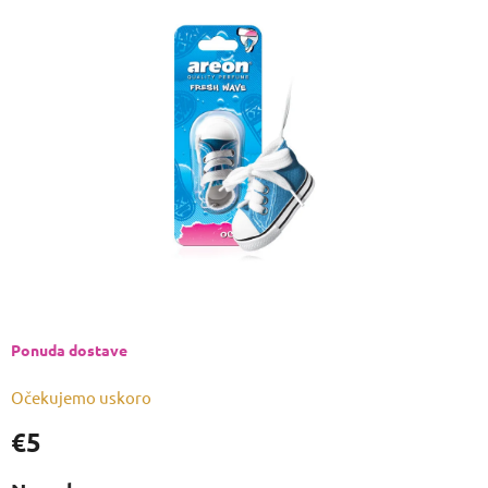
je
0,0
od
5
zvjezdica.
Ponuda dostave
Očekujemo uskoro
€5
Izmjeri
cijenu: