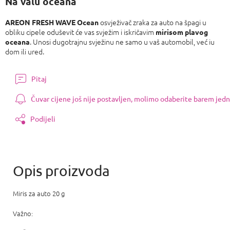
Na valu oceana
osvježivač zraka za auto na špagi u
AREON FRESH WAVE Ocean
obliku cipele oduševit će vas svježim i iskričavim
mirisom plavog
. Unosi dugotrajnu svježinu ne samo u vaš automobil, već iu
oceana
dom ili ured.
Pitaj
Čuvar cijene još nije postavljen, molimo odaberite barem jedn
Podijeli
Miris za auto 20 g
Važno: