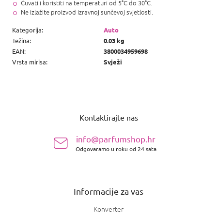
Čuvati i koristiti na temperaturi od 5°C do 30°C.
Ne izlažite proizvod izravnoj sunčevoj svjetlosti.
Kategorija
:
Auto
Težina
:
0.03 kg
EAN
:
3800034959698
Vrsta mirisa
:
Svježi
P
o
Kontaktirajte nas
d
n
info@parfumshop.hr
o
Odgovaramo u roku od 24 sata
ž
j
e
Informacije za vas
Konverter