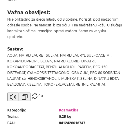
Važna obavijest:
Nije prikladno za djecu mlađu od 3 godine. Koristiti pod nadzorom
odrasle osobe. Ne nanositi blizu očiju ili na nadraženu kožu. U slučaju
kontakta s očima, temeljito isprati vodom. Samo za vanjsku
upotrebu.
Sastav:
AQUA, NATRIJ LAURET SULFAT, NATRIJ LAURYL SULFOACETAT,
KOKAMIDOPROPIL BETAIN, NATRIJ KLORID, DINATRIJ
KOKOAMPODIACETAT, BENZIL ALKOHOL, PARFEM, PEG-150
DISTEARAT, CYAMOPSIS TETRAGONOLOBA GUM, PEG-80 SORBITAN
LAURAT, str HENOKSIETANOL, LIMUNSKA KISELINA, DINATRIJ EDTA,
BENZOEVA KISELINA, TOKOFERLACETAT, RETINIL PALMITAT.
4o
Kategorija
:
Kozmetika
Težina
:
0.25 kg
EAN
:
8412428016747