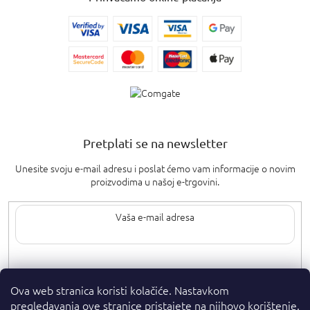
Pretplati se na newsletter
Unesite svoju e-mail adresu i poslat ćemo vam informacije o novim
proizvodima u našoj e-trgovini.
Upisom svoje e-pošte pristajete na
uvjete privatnosti
.
Ova web stranica koristi kolačiće. Nastavkom
pregledavanja ove stranice pristajete na njihovo korištenje.