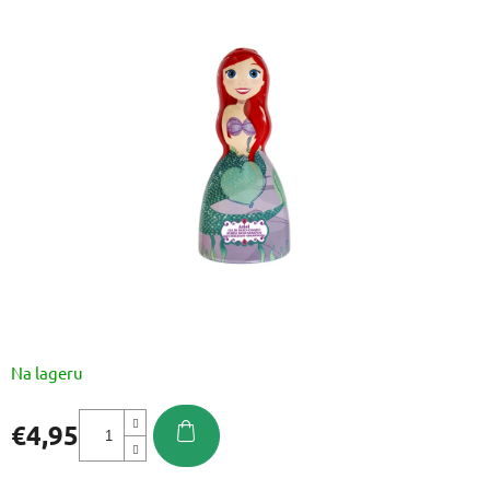
je
0,0
od
5
zvjezdica.
Na lageru
€4,95
Izmjeri
cijenu: