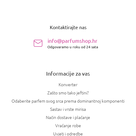
P
o
Kontaktirajte nas
d
n
info@parfumshop.hr
o
Odgovaramo u roku od 24 sata
ž
j
e
Informacije za vas
Konverter
Zašto smo tako jeftini?
Odaberite parfem svog srca prema dominantnoj komponenti
Sastav i vrste mirisa
Način dostave i plaćanje
Vraćanje robe
Uvjeti i odredbe