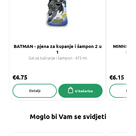
BATMAN - pjena za kupanje i šampon 2 u
MINNIE - g
1
Gel za
Gel za tuširanje i šampon - 475 ml
€4.75
€6.15
Detalji
Detalj
U košaricu
Moglo bi Vam se svidjeti