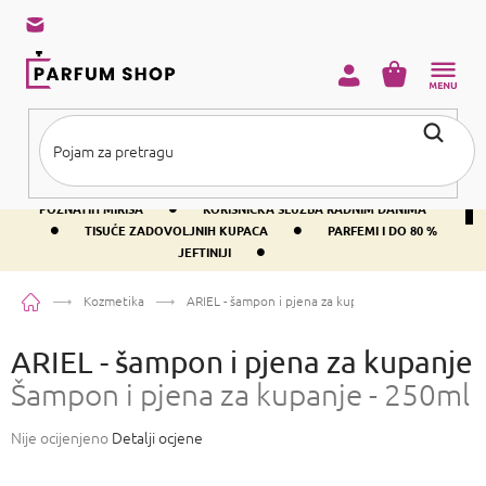
Preskoči
na
sadržaj
KOŠARICA
•
BESPLATNA DOSTAVA IZNAD PRIBLIŽNO 37 €
400+ SVJETSKI
•
POZNATIH MIRISA
KORISNIČKA SLUŽBA RADNIM DANIMA
•
•
TISUĆE ZADOVOLJNIH KUPACA
PARFEMI I DO 80 %
•
JEFTINIJI
Početna
Kozmetika
ARIEL - šampon i pjena za kupanje
Šampon i pjena z
ARIEL - šampon i pjena za kupanje
Šampon i pjena za kupanje - 250ml
Prosječna
Nije ocijenjeno
Detalji ocjene
ocjena
proizvoda