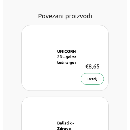
Povezani proizvodi
UNICORN
2D - gel za
tuširanje i
€8,65
šampon 2v1
Gel za
tuširanje i
Detalj
šampon -
400 ml
Balistik -
Zdravo