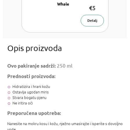
Whale
€5
Kuglice za
kupanje 160
g
Detalj
250 ml
Ovo pakiranje sadrži:
Prednosti proizvoda:
Hidratizira i hrani kožu
Ostavlja ugodan miris
Stvara bogatu pjenu
Ne iritira oči
Preporučena upotreba:
Nanesite na mokru kosu i kožu, nježno umasirajte i isperite s dovoljno
vode.