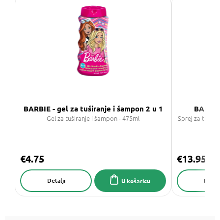
BARBIE - gel za tuširanje i šampon 2 u 1
BARBIE 
Gel za tuširanje i šampon - 475ml
Sprej za tijelo
€4.75
€13.95
Detalji
Detalj
U košaricu