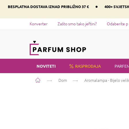
Preskoči
•
BESPLATNA DOSTAVA IZNAD PRIBLIŽNO 37 €
400+ SVJETS
na
sadržaj
Konverter
Zašto smo tako jeftini?
Odaberite p
NOVITETI
RASPRODAJA
PARFEM
Početna
Dom
Aromalampa - Bijelo velik