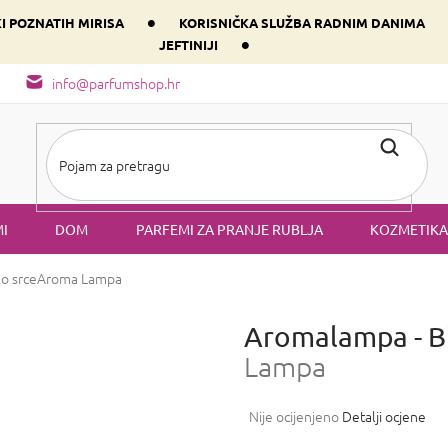
•
KI POZNATIH MIRISA
KORISNIČKA SLUŽBA RADNIM DANIMA
•
JEFTINIJI
arfem svog srca prema dominantnoj komponenti
Sastav i vrste mirisa
info@parfumshop.hr
I
DOM
PARFEMI ZA PRANJE RUBLJA
KOZMETIKA
o srce
Aroma Lampa
Aromalampa - Bi
Lampa
Prosječna
Nije ocijenjeno
Detalji ocjene
ocjena