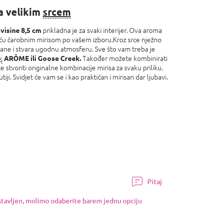
a velikim
srcem
prikladna je za svaki interijer. Ova aroma
visine 8,5 cm
kuću čarobnim mirisom po vašem izboru.Kroz srce nježno
trane i stvara ugodnu atmosferu. Sve što vam treba je
k
Također možete kombinirati
ARÔME ili Goose Creek.
e stvoriti originalne kombinacije mirisa za svaku priliku.
ji. Svidjet će vam se i kao praktičan i mirisan dar ljubavi.
Pitaj
ostavljen, molimo odaberite barem jednu opciju