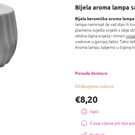
proizvoda
Bijela aroma lampa s
je
0,0
od
Bijela keramička aroma lampa 
lampa namirisat će vaš stan ili 
5
plameno svjetlo svijetli s obje s
zvjezdica.
obična čajna svijeća i mirisni
vosa
voskove u gornjoj čašici. Tako ćet
Aroma lampu šaljemo u trajnoj kuti
Ponuda dostave
Očekujemo uskoro
€8,20
Izmjeri
Ispis
cijenu:
Čuvar cijene još nije p
Podijeli