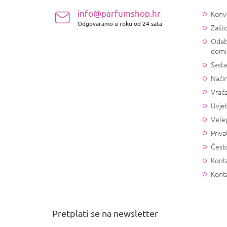
ž
info@parfumshop.hr
Konv
j
Odgovaramo u roku od 24 sata
Zašto
e
Odab
domi
Sasta
Način
Vrać
Uvjet
Vele
Priva
Često
Konta
Kont
Pretplati se na newsletter