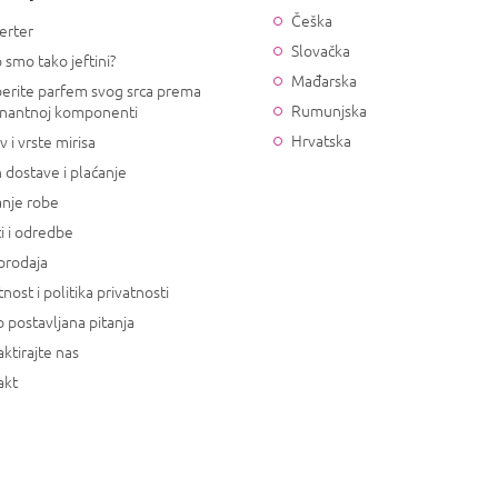
Češka
erter
Slovačka
 smo tako jeftini?
Mađarska
erite parfem svog srca prema
Rumunjska
nantnoj komponenti
Hrvatska
v i vrste mirisa
 dostave i plaćanje
anje robe
i i odredbe
prodaja
tnost i politika privatnosti
 postavljana pitanja
ktirajte nas
akt