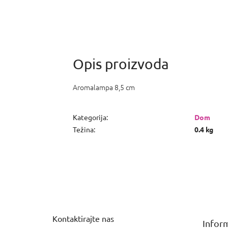
Aromalampa 8,5 cm
Kategorija
:
Dom
Težina
:
0.4 kg
P
o
d
n
Kontaktirajte nas
Inform
o