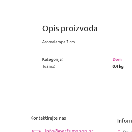
Aromalampa 7 cm
Kategorija
:
Dom
Težina
:
0.4 kg
P
o
d
n
Kontaktirajte nas
Inform
o
ž
info@parfumshop.hr
Konv