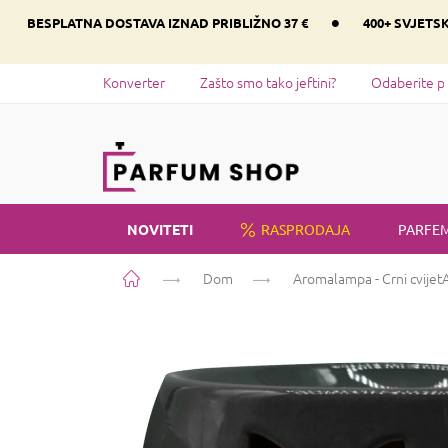
Preskoči
•
BESPLATNA DOSTAVA IZNAD PRIBLIŽNO 37 €
400+ SVJETS
na
sadržaj
Konverter
Zašto smo tako jeftini?
Odaberite p
NOVITETI
RASPRODAJA
PARFEM
Početna
Dom
Aromalampa - Crni cvijet