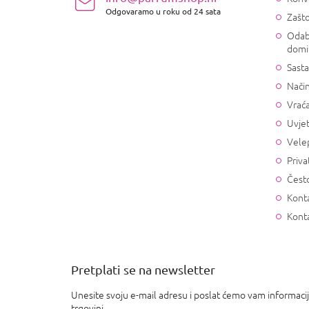
j
Odgovaramo u roku od 24 sata
Zašto
e
Odab
domi
Sasta
Način
Vrać
Uvjet
Vele
Priva
Često
Konta
Kont
Pretplati se na newsletter
Unesite svoju e-mail adresu i poslat ćemo vam informaci
trgovini.