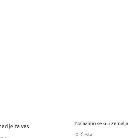
Nalazimo se u 5 zemalja
acije za vas
Češka
erter