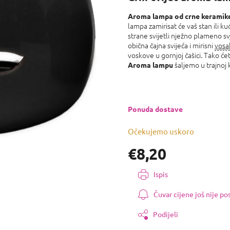
0,0
od
Aroma lampa od crne keramike
lampa zamirisat će vaš stan ili k
5
strane svijetli nježno plameno s
zvjezdica.
obična čajna svijeća i mirisni
vosa
voskove u gornjoj čašici. Tako ćet
šaljemo u trajnoj k
Aroma lampu
Ponuda dostave
Očekujemo uskoro
€8,20
Izmjeri
Ispis
cijenu:
Čuvar cijene još nije p
Podijeli