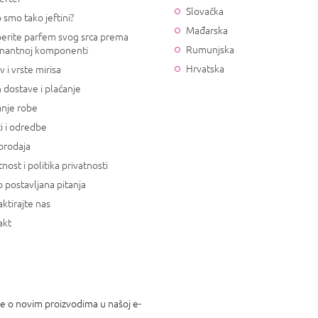
Slovačka
 smo tako jeftini?
Mađarska
erite parfem svog srca prema
Rumunjska
nantnoj komponenti
Hrvatska
v i vrste mirisa
 dostave i plaćanje
anje robe
i i odredbe
prodaja
tnost i politika privatnosti
 postavljana pitanja
ktirajte nas
akt
je o novim proizvodima u našoj e-