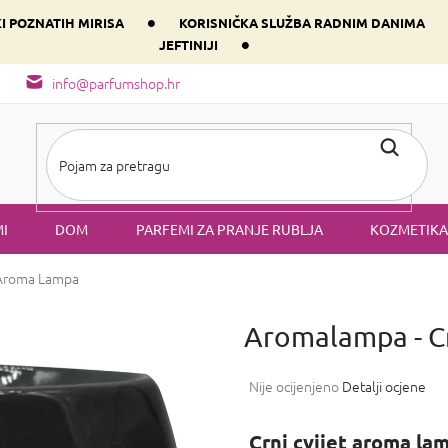
•
KI POZNATIH MIRISA
KORISNIČKA SLUŽBA RADNIM DANIMA
•
JEFTINIJI
arfem svog srca prema dominantnoj komponenti
Sastav i vrste mirisa
info@parfumshop.hr
I
DOM
PARFEMI ZA PRANJE RUBLJA
KOZMETIKA
Aroma Lampa
Aromalampa - Cr
Prosječna
Nije ocijenjeno
Detalji ocjene
ocjena
proizvoda
Crni cvijet aroma la
je