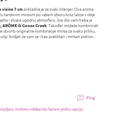
prikladna je za svaki interijer. Ova aroma
 visine 7 cm
uću čarobnim mirisom po vašem izboru.Kroz latice s obje
vjetlo i stvara ugodnu atmosferu. Sve što vam treba je
k
. Također možete kombinirati
ARÔME ili Goose Creek
e stvoriti originalne kombinacije mirisa za svaku priliku.
utiji. Svidjet će vam se i kao praktičan i mirisan poklon.
Pitaj
ostavljen, molimo odaberite barem jednu opciju