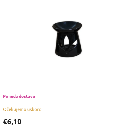
je
0,0
od
5
zvjezdica.
Ponuda dostave
Očekujemo uskoro
€6,10
Izmjeri
cijenu: