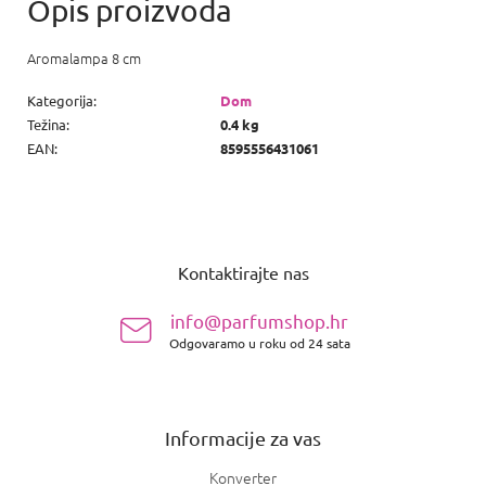
Aromalampa 8 cm
Kategorija
:
Dom
Težina
:
0.4 kg
EAN
:
8595556431061
P
o
Kontaktirajte nas
d
n
info@parfumshop.hr
o
Odgovaramo u roku od 24 sata
ž
j
e
Informacije za vas
Konverter