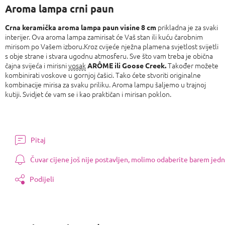
Aroma lampa crni paun
prikladna je za svaki
Crna keramička aroma lampa paun visine 8 cm
interijer. Ova aroma lampa zamirisat će Vaš stan ili kuću čarobnim
mirisom po Vašem izboru.Kroz cvijeće nježna plamena svjetlost svijetli
s obje strane i stvara ugodnu atmosferu. Sve što vam treba je obična
čajna svijeća i mirisni
vosak
Također možete
ARÔME ili Goose
Creek.
kombinirati voskove u gornjoj čašici. Tako ćete stvoriti originalne
kombinacije mirisa za svaku priliku. Aroma lampu šaljemo u trajnoj
kutiji. Svidjet će vam se i kao praktičan i mirisan poklon.
Pitaj
Čuvar cijene još nije postavljen, molimo odaberite barem jedn
Podijeli