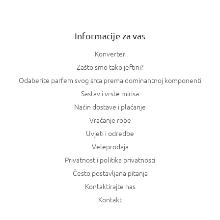
j
e
Informacije za vas
Konverter
Zašto smo tako jeftini?
Odaberite parfem svog srca prema dominantnoj komponenti
Sastav i vrste mirisa
Način dostave i plaćanje
Vraćanje robe
Uvjeti i odredbe
Veleprodaja
Privatnost i politika privatnosti
Često postavljana pitanja
Kontaktirajte nas
Kontakt