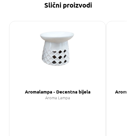
Slični proizvodi
Aromalampa - Decentna bijela
Aromalamp
Aroma Lampa