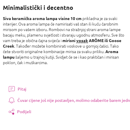
Minimalistički i decentno
prikladna je za svaki
Siva keramička aroma lampa visine 10 cm
interijer. Ova aroma lampa će namirisati vaš stan ili kuću čarobnim
mirisom po vašem izboru. Rombovi na stražnjoj strani aroma lampe
bacaju meku, plamenu svjetlost i stvaraju ugodnu atmosferu. Sve što
vam treba je obična čajna svijeća i
mirisni
vosak
ARÔME ili Goose
. Također možete kombinirati voskove u gornjoj čašici. Tako
Creek
ćete stvoriti originalne kombinacije mirisa za svaku priliku.
Aroma
šaljemo u trajnoj kutiji. Svidjet će se i kao praktičan i mirisan
lampu
poklon, čak i muškarcima.
Pitaj
Čuvar cijene još nije postavljen, molimo odaberite barem jedn
Podijeli