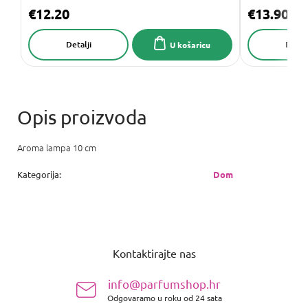
€12.20
€13.90
Detalji
Detalj
U košaricu
Aroma lampa 10 cm
Kategorija
:
Dom
P
o
Kontaktirajte nas
d
n
info@parfumshop.hr
o
Odgovaramo u roku od 24 sata
ž