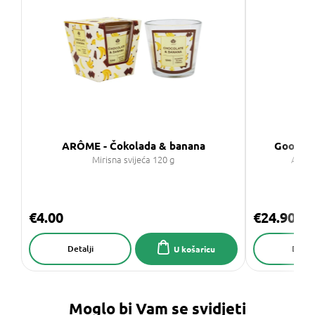
ARÔME - Čokolada & banana
Goose C
Mirisna svijeća 120 g
Aroma
€4.00
€24.90
Detalji
Detalj
U košaricu
Moglo bi Vam se svidjeti