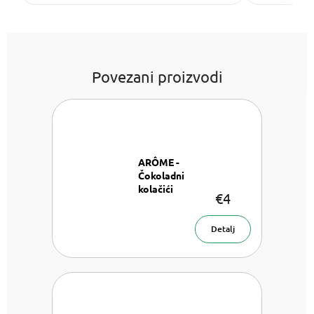
Povezani proizvodi
ARÔME -
Čokoladni
kolačići
€4
Mirisna
svijeća 120g
Detalj