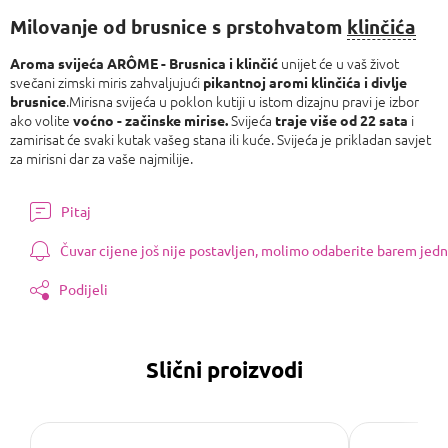
Milovanje od brusnice s prstohvatom
klinčića
unijet će u vaš život
Aroma svijeća ARÔME - Brusnica i klinčić
svečani zimski miris zahvaljujući
pikantnoj aromi klinčića i divlje
.Mirisna svijeća u poklon kutiji u istom dizajnu pravi je izbor
brusnice
ako volite
Svijeća
i
voćno - začinske mirise.
traje više od 22 sata
zamirisat će svaki kutak vašeg stana ili kuće. Svijeća je prikladan savjet
za mirisni dar za vaše najmilije.
Pitaj
Čuvar cijene još nije postavljen, molimo odaberite barem jedn
Podijeli
Slični proizvodi