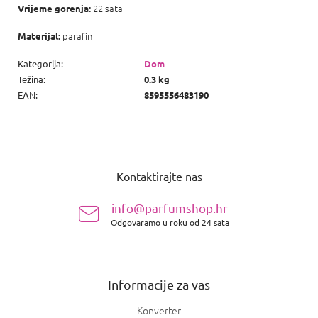
22 sata
Vrijeme gorenja:
parafin
Materijal:
Kategorija
:
Dom
Težina
:
0.3 kg
EAN
:
8595556483190
P
o
Kontaktirajte nas
d
n
info@parfumshop.hr
o
Odgovaramo u roku od 24 sata
ž
j
e
Informacije za vas
Konverter