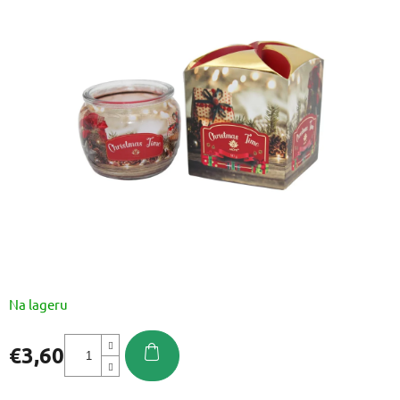
je
0,0
od
5
zvjezdica.
Na lageru
€3,60
Izmjeri
cijenu: