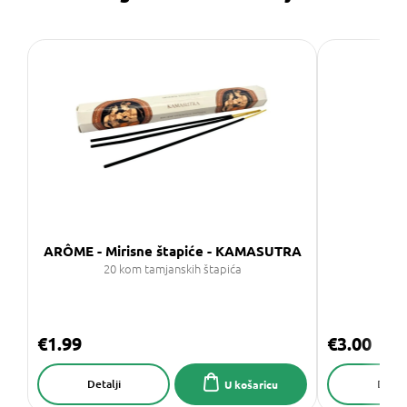
ARÔME - Mirisne štapiće - KAMASUTRA
ARÔ
20 kom tamjanskih štapića
€1.99
€3.00
Detalji
Detalj
U košaricu