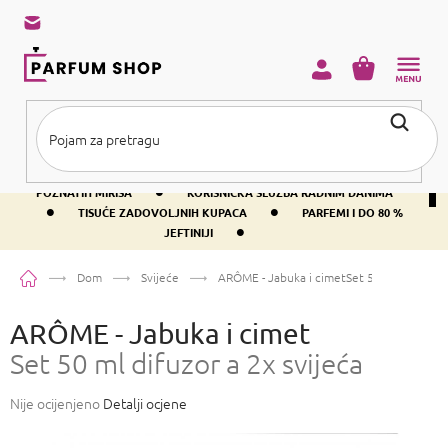
Preskoči
na
sadržaj
KOŠARICA
•
BESPLATNA DOSTAVA IZNAD PRIBLIŽNO 37 €
400+ SVJETSKI
•
POZNATIH MIRISA
KORISNIČKA SLUŽBA RADNIM DANIMA
•
•
TISUĆE ZADOVOLJNIH KUPACA
PARFEMI I DO 80 %
•
JEFTINIJI
Početna
Dom
Svijeće
ARÔME - Jabuka i cimet
Set 50 ml difuzor a
ARÔME - Jabuka i cimet
Set 50 ml difuzor a 2x svijeća
Prosječna
Nije ocijenjeno
Detalji ocjene
ocjena
proizvoda