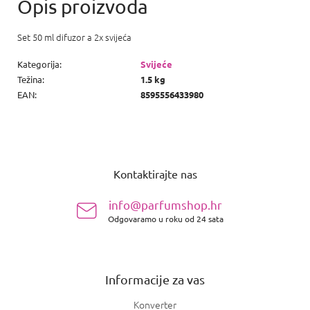
Set 50 ml difuzor a 2x svijeća
Kategorija
:
Svijeće
Težina
:
1.5 kg
EAN
:
8595556433980
P
o
Kontaktirajte nas
d
n
info@parfumshop.hr
o
Odgovaramo u roku od 24 sata
ž
j
e
Informacije za vas
Konverter