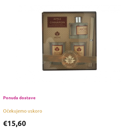
je
0,0
od
5
zvjezdica.
Ponuda dostave
Očekujemo uskoro
€15,60
Izmjeri
cijenu: