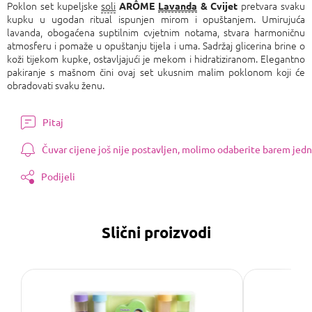
Poklon set kupeljske
soli
pretvara svaku
ARÔME
Lavanda
& Cvijet
kupku u ugodan ritual ispunjen mirom i opuštanjem. Umirujuća
lavanda, obogaćena suptilnim cvjetnim notama, stvara harmoničnu
atmosferu i pomaže u opuštanju tijela i uma. Sadržaj glicerina brine o
koži tijekom kupke, ostavljajući je mekom i hidratiziranom. Elegantno
pakiranje s mašnom čini ovaj set ukusnim malim poklonom koji će
obradovati svaku ženu.
Pitaj
Čuvar cijene još nije postavljen, molimo odaberite barem jedn
Podijeli
Slični proizvodi