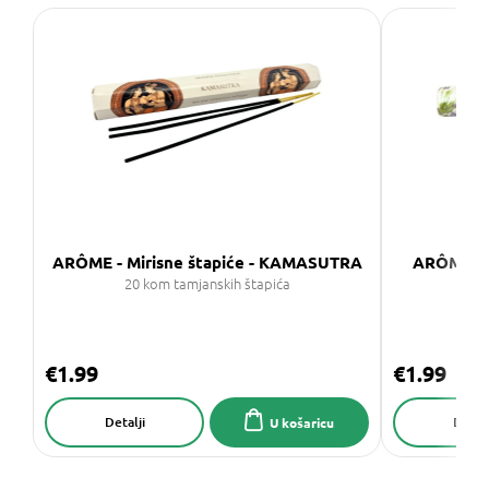
ARÔME - Mirisne štapiće - KAMASUTRA
ARÔME - 
20 kom tamjanskih štapića
20
€1.99
€1.99
Detalji
Detalj
U košaricu