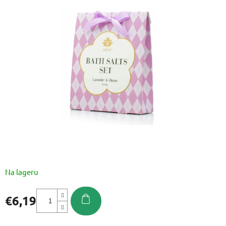
je
0,0
od
5
zvjezdica.
Na lageru
€6,19
Izmjeri
cijenu: