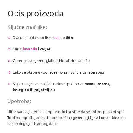
Ključne značajke:
Dva pakiranja kupeljske
soli
po
50 g
Miris:
lavanda
i cvijet
Glicerina za nježnu, glatku i hidratiziranu kožu
Lako se otapa u vodi, idealno za kućnu aromaterapiju
Sjajan savjet za mali, ali radosni poklon za
mamu, sestru,
kolegicu ili prijateljicu
Upotreba:
Ulijte sadržaj vrećice u toplu vodu i pustite da se sol potpuno otopi.
Toplina i opuštajući miris pomoći će regeneraciji tijela i uma – idealno
nakon dugog ili hladnog dana.