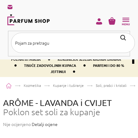
Preskoči
na
sadržaj
KOŠARICA
•
BESPLATNA DOSTAVA IZNAD PRIBLIŽNO 37 €
400+ SVJETSKI
•
POZNATIH MIRISA
KORISNIČKA SLUŽBA RADNIM DANIMA
•
•
TISUĆE ZADOVOLJNIH KUPACA
PARFEMI I DO 80 %
•
JEFTINIJI
Početna
Kozmetika
Kupanje i tuširanje
Soli, prašci i kristali
ARÔME - LAVANDA i CVIJET
Poklon set soli za kupanje
Prosječna
Nije ocijenjeno
Detalji ocjene
ocjena
proizvoda