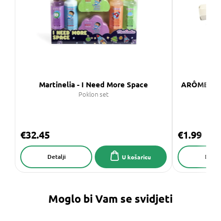
Martinelia - I Need More Space
ARÔME - Mi
Poklon set
20
€32.45
€1.99
Detalji
Detalj
U košaricu
Moglo bi Vam se svidjeti