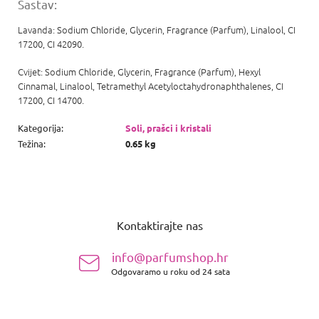
Sastav:
Lavanda:
Sodium Chloride, Glycerin, Fragrance (Parfum), Linalool, CI
17200, CI 42090.
Cvijet: Sodium Chloride, Glycerin, Fragrance (Parfum), Hexyl
Cinnamal, Linalool, Tetramethyl Acetyloctahydronaphthalenes, CI
17200, CI 14700.
Kategorija
:
Soli, prašci i kristali
Težina
:
0.65 kg
P
o
Kontaktirajte nas
d
n
info@parfumshop.hr
o
Odgovaramo u roku od 24 sata
ž
j
e