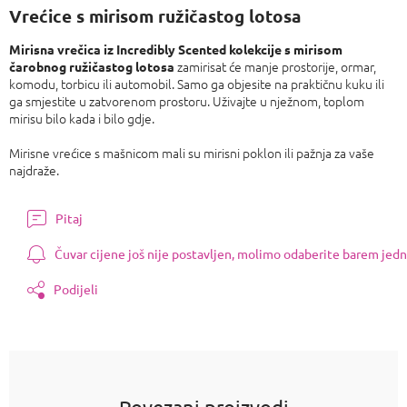
Vrećice s mirisom ružičastog lotosa
Mirisna vrečica iz Incredibly Scented
kolekcije s mirisom
zamirisat će manje prostorije, ormar,
čarobnog ružičastog lotosa
komodu, torbicu ili automobil. Samo ga objesite na praktičnu kuku ili
ga smjestite u zatvorenom prostoru. Uživajte u nježnom, toplom
mirisu bilo kada i bilo gdje.
Mirisne vrećice s mašnicom mali su mirisni poklon ili pažnja za vaše
najdraže.
Pitaj
Čuvar cijene još nije postavljen, molimo odaberite barem jedn
Podijeli
Povezani proizvodi