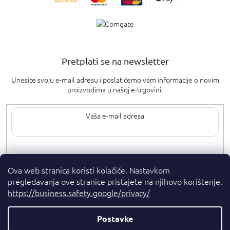
Pretplati se na newsletter
Unesite svoju e-mail adresu i poslat ćemo vam informacije o novim
proizvodima u našoj e-trgovini.
Upisom svoje e-pošte pristajete na
uvjete privatnosti
.
Ova web stranica koristi kolačiće. Nastavkom
pregledavanja ove stranice pristajete na njihovo korištenje.
https://business.safety.google/privacy/
Postavke
Autorska prava 2026
. Sva prava pridržana.
Parfumshop.hr