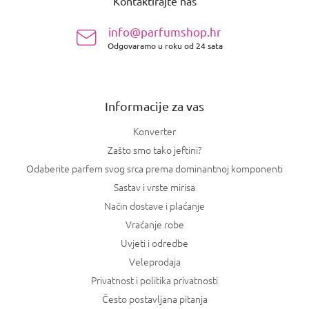
Kontaktirajte nas
d
n
info@parfumshop.hr
o
Odgovaramo u roku od 24 sata
ž
j
e
Informacije za vas
Konverter
Zašto smo tako jeftini?
Odaberite parfem svog srca prema dominantnoj komponenti
Sastav i vrste mirisa
Način dostave i plaćanje
Vraćanje robe
Uvjeti i odredbe
Veleprodaja
Privatnost i politika privatnosti
Često postavljana pitanja