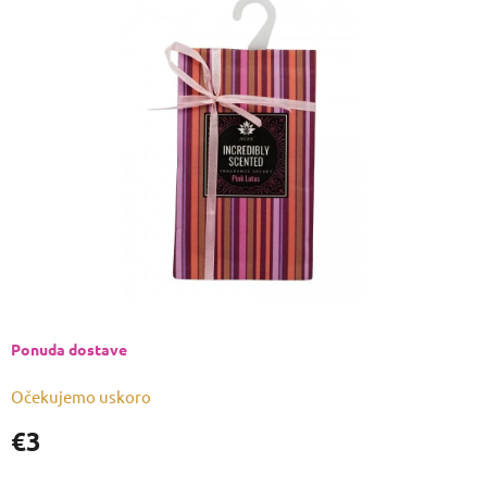
je
0,0
od
5
zvjezdica.
Ponuda dostave
Očekujemo uskoro
€3
Izmjeri
cijenu: