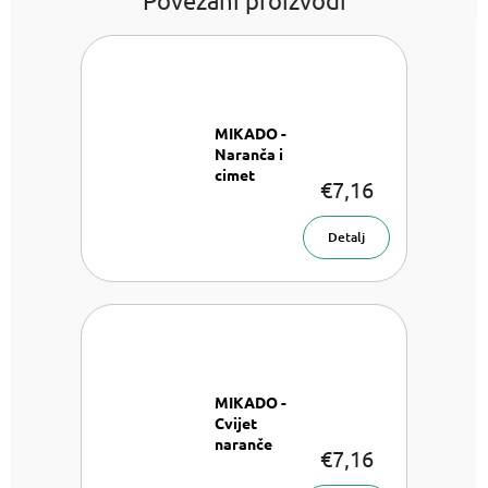
MIKADO -
Naranča i
cimet
€7,16
Difuzor 100
ml
Detalj
MIKADO -
Cvijet
naranče
€7,16
Difuzor 100
ml