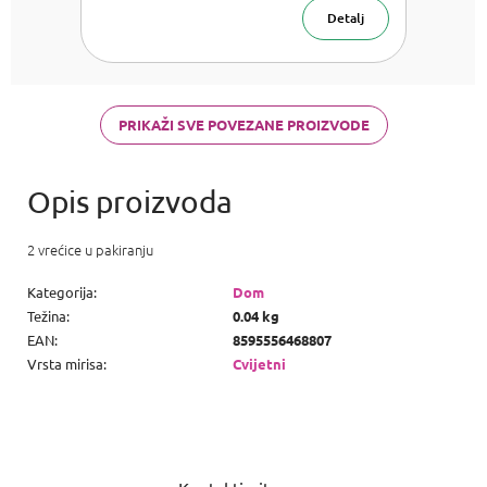
Detalj
PRIKAŽI SVE POVEZANE PROIZVODE
2 vrećice u pakiranju
Kategorija
:
Dom
Težina
:
0.04 kg
EAN
:
8595556468807
Vrsta mirisa
:
Cvijetni
P
o