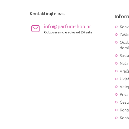
d
n
Kontaktirajte nas
Inform
o
ž
info@parfumshop.hr
Konv
j
Odgovaramo u roku od 24 sata
Zašto
e
Odab
domi
Sasta
Način
Vrać
Uvjet
Vele
Priva
Često
Konta
Kont