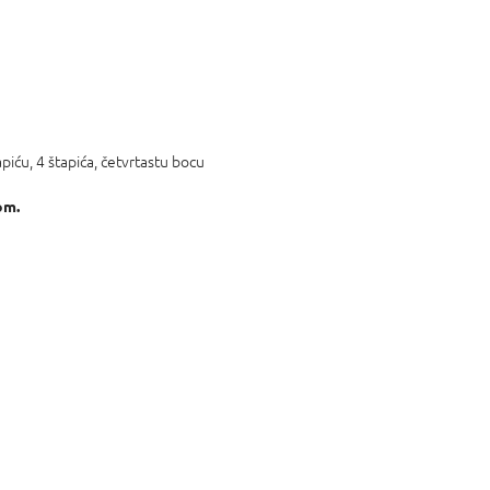
iću, 4 štapića, četvrtastu bocu
om.