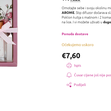
0,0
Omotajte sebe i svoju okolinu mir
od
. Stip difuzor dočarava sl
5
AROME
Poklon kutija s mašnom i 2 koma
zvjezdica.
na lice. I vi možete uživati ​​u
dugo
Ponuda dostave
Očekujemo uskoro
€7,60
Izmjeri
Ispis
cijenu:
Čuvar cijene još nije p
Podijeli