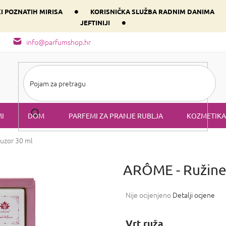
•
KI POZNATIH MIRISA
KORISNIČKA SLUŽBA RADNIM DANIMA
•
JEFTINIJI
arfem svog srca prema dominantnoj komponenti
Sastav i vrste mirisa
info@parfumshop.hr
I
DOM
PARFEMI ZA PRANJE RUBLJA
KOZMETIKA
fuzor 30 ml
ARÔME - Ružine
Prosječna
Nije ocijenjeno
Detalji ocjene
ocjena
proizvoda
Vrt
ruža
je