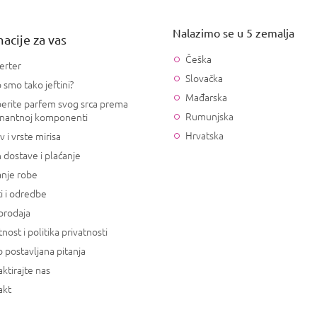
Nalazimo se u 5 zemalja
acije za vas
Češka
erter
Slovačka
 smo tako jeftini?
Mađarska
erite parfem svog srca prema
Rumunjska
nantnoj komponenti
Hrvatska
v i vrste mirisa
 dostave i plaćanje
anje robe
i i odredbe
prodaja
tnost i politika privatnosti
 postavljana pitanja
ktirajte nas
akt