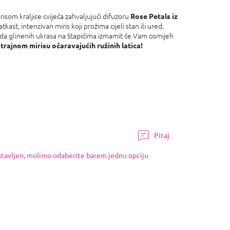
isom kraljice cvijeća zahvaljujući difuzoru
Rose Petals iz
atkast, intenzivan miris koji prožima cijeli stan ili ured.
da glinenih ukrasa na štapićima izmamit će Vam osmijeh
trajnom mirisu očaravajućih ružinih latica!
Pitaj
ostavljen, molimo odaberite barem jednu opciju