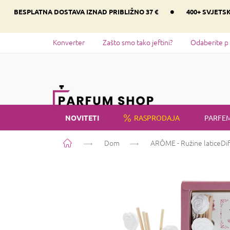
Preskoči
•
BESPLATNA DOSTAVA IZNAD PRIBLIŽNO 37 €
400+ SVJETS
na
sadržaj
Konverter
Zašto smo tako jeftini?
Odaberite p
NOVITETI
RASPRODAJA
PARFEM
Početna
Dom
ARÔME - Ružine latice
Di