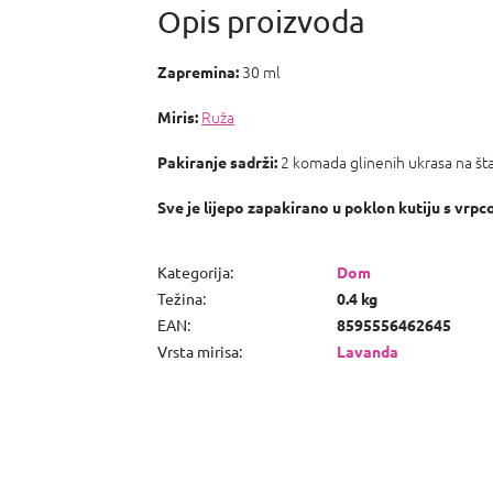
30 ml
Zapremina:
Ruža
Miris:
2 komada glinenih ukrasa na štap
Pakiranje sadrži:
Sve je lijepo zapakirano u poklon kutiju s vrpc
Kategorija
:
Dom
Težina
:
0.4 kg
EAN
:
8595556462645
Vrsta mirisa
:
Lavanda
P
o