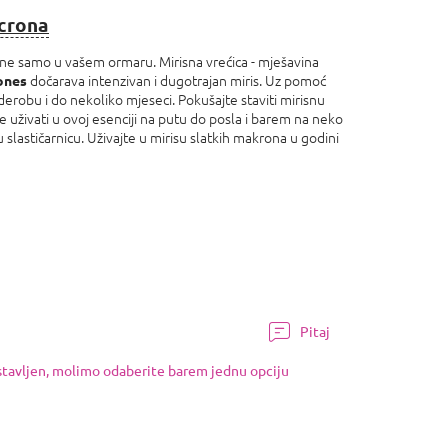
crona
e samo u vašem ormaru. Mirisna vrećica - mješavina
dočarava intenzivan i dugotrajan miris. Uz pomoć
ones
derobu i do nekoliko mjeseci. Pokušajte staviti mirisnu
uživati ​​u ovoj esenciji na putu do posla i barem na neko
 slastičarnicu. Uživajte u mirisu slatkih makrona u godini
Pitaj
ostavljen, molimo odaberite barem jednu opciju