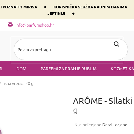
•
KI POZNATIH MIRISA
KORISNIČKA SLUŽBA RADNIM DANIMA
•
JEFTINIJI
arfem svog srca prema dominantnoj komponenti
Sastav i vrste mirisa
info@parfumshop.hr
I
DOM
PARFEMI ZA PRANJE RUBLJA
KOZMETIKA
irisna vrećica 20 g
ARÔME - Sllatk
g
Prosječna
Nije ocijenjeno
Detalji ocjene
ocjena