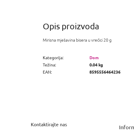
Mirisna mješavina bisera u vrećici 20 g
Kategorija
:
Dom
Težina
:
0.04 kg
EAN
:
8595556464236
P
o
d
n
Kontaktirajte nas
Inform
o