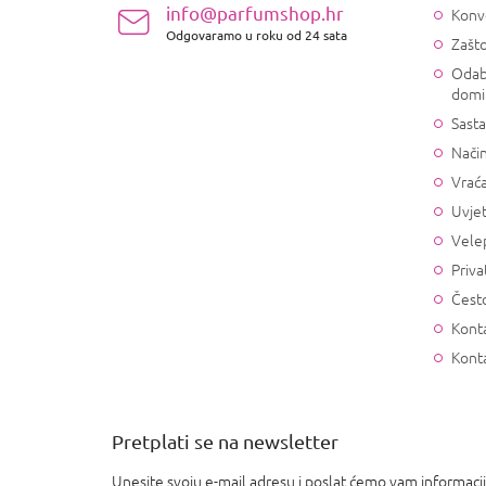
ž
info@parfumshop.hr
Konv
j
Odgovaramo u roku od 24 sata
Zašto
e
Odab
domi
Sasta
Način
Vrać
Uvjet
Vele
Priva
Često
Konta
Kont
Pretplati se na newsletter
Unesite svoju e-mail adresu i poslat ćemo vam informaci