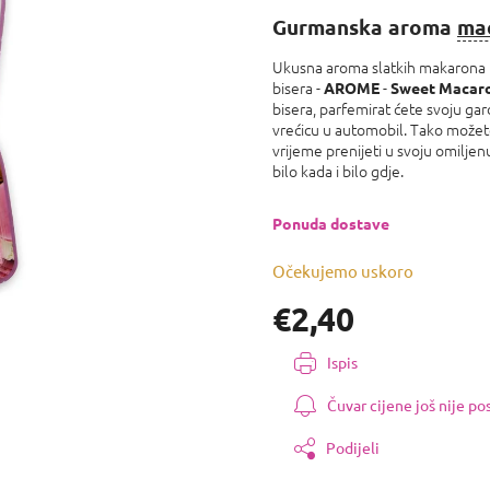
proizvoda
Gurmanska aroma
ma
je
0,0
Ukusna aroma slatkih makarona n
od
bisera -
-
5
AROME
Sweet Macar
bisera, parfemirat ćete svoju gar
zvjezdica.
vrećicu u automobil. Tako možete 
vrijeme prenijeti u svoju omiljenu
bilo kada i bilo gdje.
Ponuda dostave
Očekujemo uskoro
€2,40
Izmjeri
Ispis
cijenu:
Čuvar cijene još nije p
Podijeli