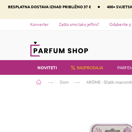
Preskoči
•
BESPLATNA DOSTAVA IZNAD PRIBLIŽNO 37 €
400+ SVJETS
na
sadržaj
Konverter
Zašto smo tako jeftini?
Odaberite p
NOVITETI
RASPRODAJA
PARFEM
Početna
Dom
ARÔME - Sllatki macroni
M