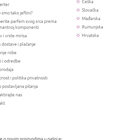
Češka
erter
Slovačka
 smo tako jeftini?
Mađarska
erite parfem svog srca prema
Rumunjska
nantnoj komponenti
Hrvatska
v i vrste mirisa
 dostave i plaćanje
anje robe
i i odredbe
prodaja
tnost i politika privatnosti
 postavljana pitanja
ktirajte nas
akt
je o novim proizvodima u našoj e-