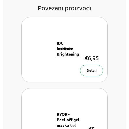
Povezani proizvodi
IDC
Institute -
Brightening
€6,95
Probiotic
Maska za lice
Detalj
RYOR -
Peel-off gel
Gel
maska
€5