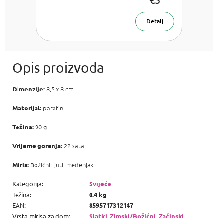
maska 100
ml
Detalj
8,5 x 8 cm
Dimenzije:
parafin
Materijal:
90 g
Težina:
22 sata
Vrijeme gorenja:
Božićni, ljuti, medenjak
Miris:
Kategorija
:
Svijeće
Težina
:
0.4 kg
EAN
:
8595717312147
Vrsta mirisa za dom
:
Slatki
,
Zimski/Božićni
,
Začinski