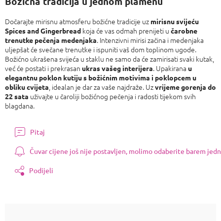
Božićna tradicija u jednom plamenu
Dočarajte mirisnu atmosferu božićne tradicije uz
mirisnu svijeću
koja će vas odmah prenijeti u
Spices and Gingerbread
čarobne
. Intenzivni mirisi začina i medenjaka
trenutke pečenja medenjaka
uljepšat će svečane trenutke i ispuniti vaš dom toplinom ugode.
Božićno ukrašena svijeća u staklu ne samo da će zamirisati svaki kutak,
već će postati i prekrasan
. Upakirana
ukras vašeg interijera
u
elegantnu poklon kutiju s božićnim motivima i poklopcem u
, idealan je dar za vaše najdraže. Uz
obliku cvijeta
vrijeme gorenja do
uživajte u čaroliji božićnog pečenja i radosti tijekom svih
22 sata
blagdana.
Pitaj
Čuvar cijene još nije postavljen, molimo odaberite barem jedn
Podijeli