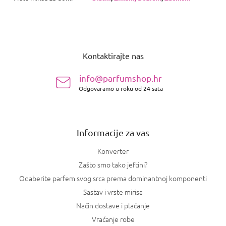
P
o
Kontaktirajte nas
d
n
info@parfumshop.hr
o
Odgovaramo u roku od 24 sata
ž
j
e
Informacije za vas
Konverter
Zašto smo tako jeftini?
Odaberite parfem svog srca prema dominantnoj komponenti
Sastav i vrste mirisa
Način dostave i plaćanje
Vraćanje robe