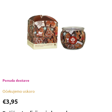
je
0,0
od
5
zvjezdica.
Ponuda dostave
Očekujemo uskoro
€3,95
Izmjeri
cijenu: