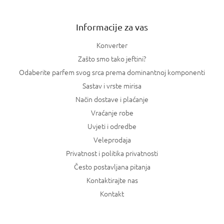
e
Informacije za vas
Konverter
Zašto smo tako jeftini?
Odaberite parfem svog srca prema dominantnoj komponenti
Sastav i vrste mirisa
Način dostave i plaćanje
Vraćanje robe
Uvjeti i odredbe
Veleprodaja
Privatnost i politika privatnosti
Često postavljana pitanja
Kontaktirajte nas
Kontakt