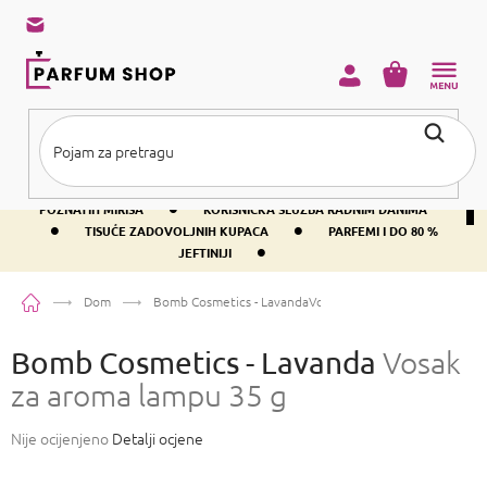
Preskoči
na
sadržaj
KOŠARICA
•
BESPLATNA DOSTAVA IZNAD PRIBLIŽNO 37 €
400+ SVJETSKI
•
POZNATIH MIRISA
KORISNIČKA SLUŽBA RADNIM DANIMA
•
•
TISUĆE ZADOVOLJNIH KUPACA
PARFEMI I DO 80 %
•
JEFTINIJI
Početna
Dom
Bomb Cosmetics - Lavanda
Vosak za aroma lampu 35 g
Bomb Cosmetics - Lavanda
Vosak
za aroma lampu 35 g
Prosječna
Nije ocijenjeno
Detalji ocjene
ocjena
proizvoda