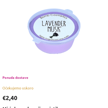
je
0,0
od
5
zvjezdica.
Ponuda dostave
Očekujemo uskoro
€2,40
Izmjeri
cijenu: