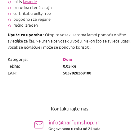
miris
lavande
prirodna eterična ulja
certifikat cruelty free
pogodno i za vegane
ručno izrađen
: Otopite vosak u aroma lampi pomoću obične
Upute za uporabu
svjetiljke za čaj. Ne uranjajte vosak u vodu. Nakon što se svijeća ugasi,
vosak se učvršćuje i može se ponovno koristiti.
Kategorija
:
Dom
Težina
:
0.05 kg
EAN
:
5037028268100
P
o
Kontaktirajte nas
d
n
info@parfumshop.hr
o
Odgovaramo u roku od 24 sata
ž
j