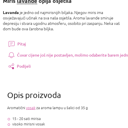
Miris
lavande
opija osjetila
je jedno od najmirisnijih biljaka. Njegov miris ima
Lavanda
osvježavajući učinak na sva naša osjetila. Aroma lavande smiruje
depresiju i stvara ugodnu atmosferu, osobito pri zaspanju. Neka vaš
dom bude ova čarobna biljka.
Pitaj
Čuvar cijene još nije postavljen, molimo odaberite barem jedn
Podijeli
Aromatični
vosak
za aroma lampu u šalici od 35 g
15 - 20 sati mirisa
visoko mirisni vosak