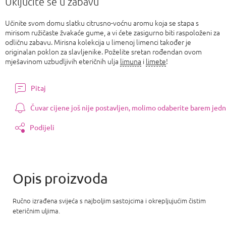
Uključite se u zabavu
Učinite svom domu slatku citrusno-voćnu aromu koja se stapa s
mirisom ružičaste žvakaće gume, a vi ćete zasigurno biti raspoloženi za
odličnu zabavu. Mirisna kolekcija u limenoj limenci također je
originalan poklon za slavljenike. Poželite sretan rođendan ovom
mješavinom uzbudljivih eteričnih ulja
limuna
i
limete
!
Pitaj
Čuvar cijene još nije postavljen, molimo odaberite barem jedn
Podijeli
Ručno izrađena svijeća s najboljim sastojcima i okrepljujućim čistim
eteričnim uljima.