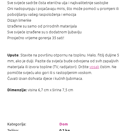
Sve svijeće sadrže čista eterična ulja i najkvalitetnije sastojke
Oni nadopunjuju i pojačavaju miris, što može pomoći u promjeni ili
poboljšanju vašeg raspoloženja i emocija
Dizajn limenke
Izrađene su samo od prirodnih materijala
Sve svijeće izrađene su s dodatnom ljubavlju
Prosječno vrijeme gorenja 35 sati!
: Stavite na površinu otpornu na toplinu. Maks. fitilj duljine 5
Upute
mm, ako je dulji. Pazite da svijeća bude odvojena od svih zapaljivih
materijala ili izvora topline (TV, radijatori). Držite
vosak
čistim. Ne
pomičite svijeću ako gori ili s rastopljenim voskom.
Čuvati izvan dohvata djece i kućnih ljubimaca.
visina 6,7 ​​cm x širina 7,5 cm
Dimenzije:
Kategorija
:
Dom
Težina
:
0.2 kg