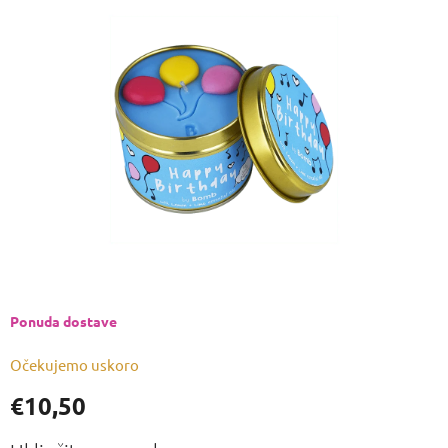
je
0,0
od
5
zvjezdica.
Ponuda dostave
Očekujemo uskoro
€10,50
Izmjeri
cijenu: