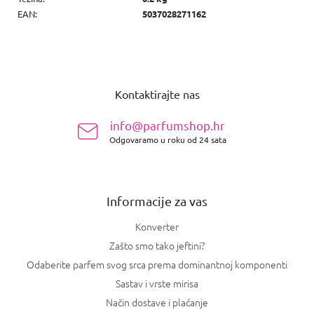
EAN
:
5037028271162
P
o
Kontaktirajte nas
d
n
info@parfumshop.hr
o
Odgovaramo u roku od 24 sata
ž
j
e
Informacije za vas
Konverter
Zašto smo tako jeftini?
Odaberite parfem svog srca prema dominantnoj komponenti
Sastav i vrste mirisa
Način dostave i plaćanje