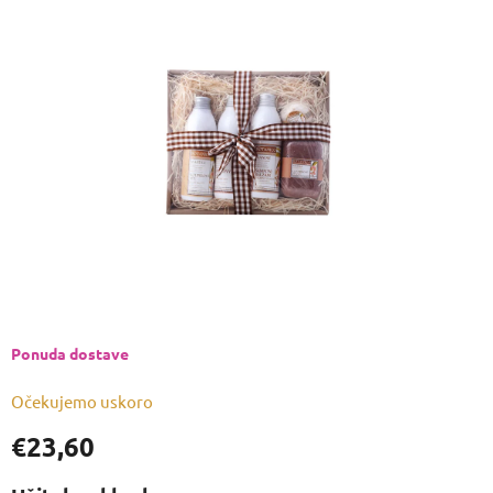
je
0,0
od
5
zvjezdica.
Ponuda dostave
Očekujemo uskoro
€23,60
Izmjeri
cijenu: