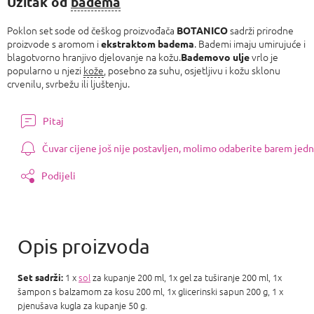
Užitak od
badema
Poklon set sode od češkog proizvođača
sadrži prirodne
BOTANICO
proizvode s aromom i
. Bademi imaju umirujuće i
ekstraktom badema
blagotvorno hranjivo djelovanje na kožu.
vrlo je
Bademovo ulje
popularno u njezi
kože
, posebno za suhu, osjetljivu i kožu sklonu
crvenilu, svrbežu ili ljuštenju.
Pitaj
Čuvar cijene još nije postavljen, molimo odaberite barem jedn
Podijeli
1 x
sol
za kupanje 200 ml, 1x gel za tuširanje 200 ml, 1x
Set sadrži:
šampon s balzamom za kosu 200 ml, 1x glicerinski sapun 200 g, 1 x
pjenušava kugla za kupanje 50 g.