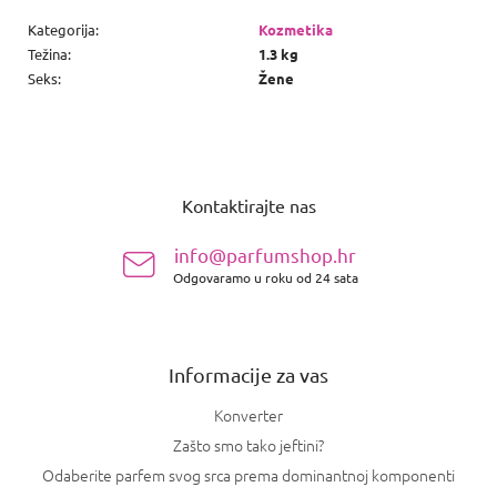
Kategorija
:
Kozmetika
Težina
:
1.3 kg
Seks
:
Žene
P
o
Kontaktirajte nas
d
n
info@parfumshop.hr
o
Odgovaramo u roku od 24 sata
ž
j
e
Informacije za vas
Konverter
Zašto smo tako jeftini?
Odaberite parfem svog srca prema dominantnoj komponenti