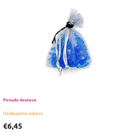
je
0,0
od
5
zvjezdica.
Ponuda dostave
Očekujemo uskoro
€6,45
Izmjeri
cijenu: