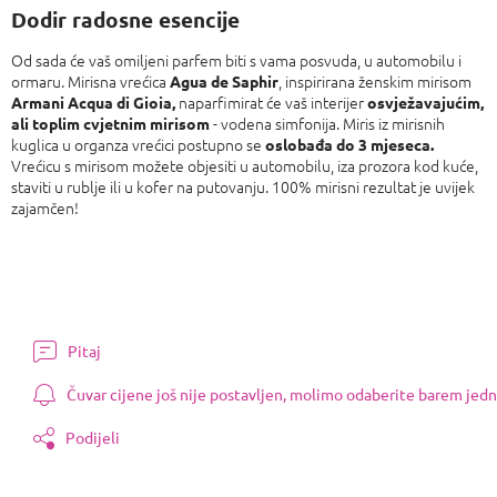
Dodir radosne esencije
Od sada će vaš omiljeni parfem biti s vama posvuda, u automobilu i
ormaru. Mirisna vrećica
, inspirirana ženskim mirisom
Agua de Saphir
naparfimirat će vaš interijer
Armani Acqua di Gioia,
osvježavajućim,
- vodena simfonija. Miris iz mirisnih
ali toplim cvjetnim mirisom
kuglica u organza vrećici postupno se
oslobađa do 3 mjeseca.
Vrećicu s mirisom možete objesiti u automobilu, iza prozora kod kuće,
staviti u rublje ili u kofer na putovanju. 100% mirisni rezultat je uvijek
zajamčen!
Pitaj
Čuvar cijene još nije postavljen, molimo odaberite barem jedn
Podijeli