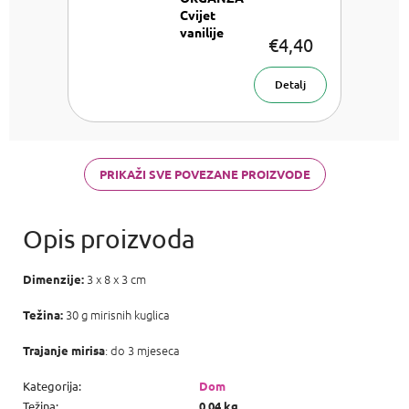
Cvijet
vanilije
€4,40
Mirisna
vrećica
Detalj
PRIKAŽI SVE POVEZANE PROIZVODE
3 x 8 x 3 cm
Dimenzije:
30 g mirisnih kuglica
Težina:
: do 3 mjeseca
Trajanje mirisa
Kategorija
:
Dom
Težina
:
0.04 kg