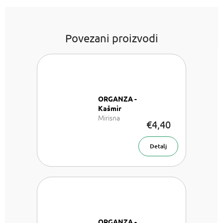
Povezani proizvodi
ORGANZA -
Kašmir
Mirisna
€4,40
vrećica
Detalj
ORGANZA -