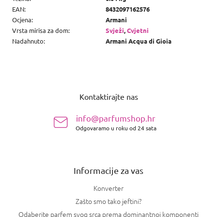
EAN
:
8432097162576
Ocjena
:
Armani
Vrsta mirisa za dom
:
Svježi
,
Cvjetni
Nadahnuto
:
Armani Acqua di Gioia
P
o
Kontaktirajte nas
d
n
info@parfumshop.hr
o
Odgovaramo u roku od 24 sata
ž
j
e
Informacije za vas
Konverter
Zašto smo tako jeftini?
Odaberite parfem svog srca prema dominantnoj komponenti