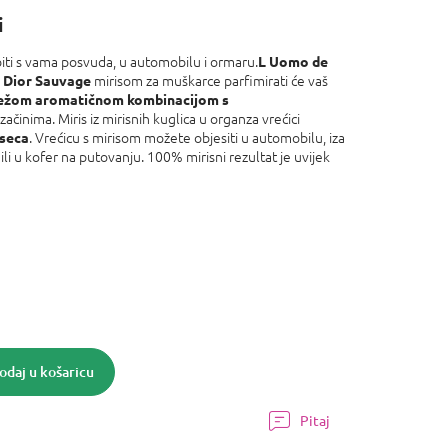
i
iti s vama posvuda, u automobilu i ormaru.
L Uomo de
a
mirisom za muškarce parfimirati će vaš
Dior Sauvage
ježom aromatičnom kombinacijom s
činima. Miris iz mirisnih kuglica u organza vrećici
. Vrećicu s mirisom možete objesiti u automobilu, iza
eseca
 ili u kofer na putovanju. 100% mirisni rezultat je uvijek
odaj u košaricu
Pitaj