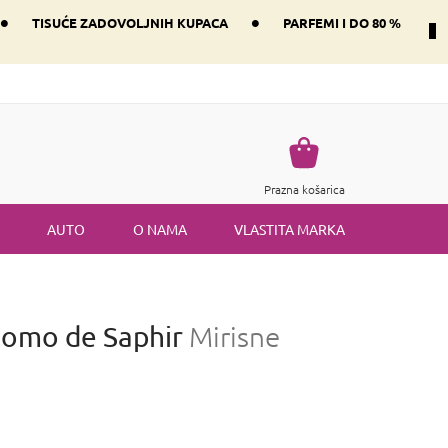
•
•
TISUĆE ZADOVOLJNIH KUPACA
PARFEMI I DO 80 %
Način dostave i plaćanje
Vraćanje robe
Uvjeti i odredbe
Košarica
Prazna košarica
AUTO
O NAMA
VLASTITA MARKA
omo de Saphir
Mirisne