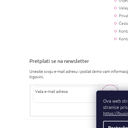
Uvjet
Vele
Priva
Često
Konta
Kont
Pretplati se na newsletter
Unesite svoju e-mail adresu i poslat ćemo vam informaci
trgovini.
Ova web str
stranice pri
Upisom svoje e-pošte pristajete na
uvjete privatnosti
.
https://busi
Postavke