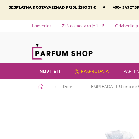
Preskoči
•
BESPLATNA DOSTAVA IZNAD PRIBLIŽNO 37 €
400+ SVJETS
na
sadržaj
Konverter
Zašto smo tako jeftini?
Odaberite p
NOVITETI
RASPRODAJA
PARFEM
Početna
Dom
EMPLEADA - L Uomo de S