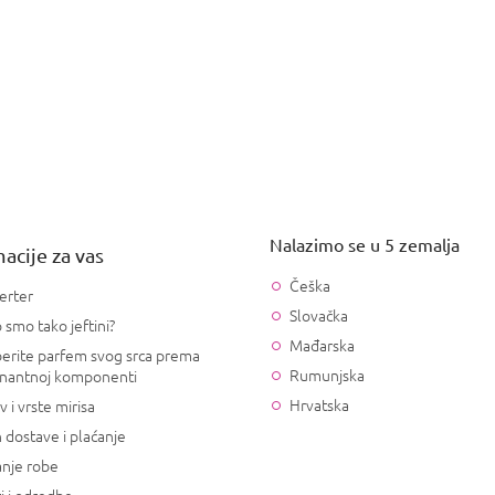
Nalazimo se u 5 zemalja
acije za vas
Češka
erter
Slovačka
 smo tako jeftini?
Mađarska
erite parfem svog srca prema
Rumunjska
nantnoj komponenti
Hrvatska
v i vrste mirisa
 dostave i plaćanje
anje robe