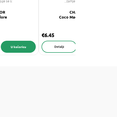
juje se s:
, zamjenjuje se s:
IOR
CHANEL
dore
Coco Mademoiselle
€6.45
Detalji
U košaricu
U košaricu