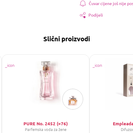
Čuvar cijene još nije p
Podijeli
Slični proizvodi
PURE No. 2452 (=76)
Empleada
Parfemska voda za žene
Difuzo