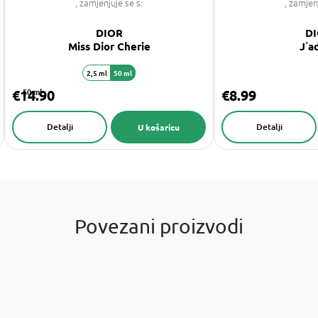
, zamjenjuje se s:
, zamjen
DIOR
D
Miss Dior Cherie
J´a
2,5 ml
50 ml
€14.90
50 ml
€8.99
Detalji
Detalji
U košaricu
Povezani proizvodi