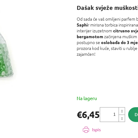
proizvoda
Dašak svježe muškost
je
0,0
Od sada će vaš omiljeni parfem b
od
r mirisna torbica inspiriran
5
Saphi
interijer izuzetnom
zvjezdica.
citrusno sv
začinjena muškim za
bergamotom
postupno se
oslobađa do 3 mj
prozora kod kuće, staviti u rublje
zajamčen!
Na lageru
€6,45
D
Izmjeri
cijenu:
Ispis