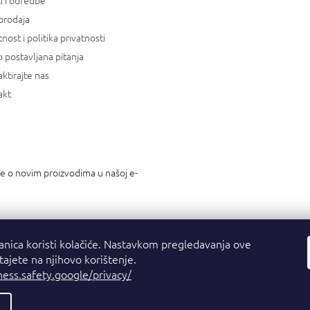
i i odredbe
prodaja
tnost i politika privatnosti
 postavljana pitanja
ktirajte nas
akt
je o novim proizvodima u našoj e-
anica koristi kolačiće. Nastavkom pregledavanja ove
stajete na njihovo korištenje.
ness.safety.google/privacy/