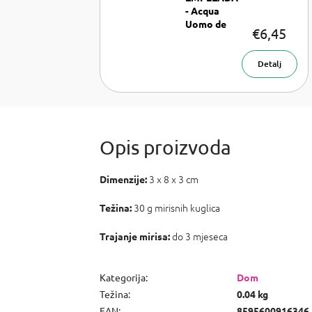
- Acqua
Uomo de
€6,45
Saphir
Mirisna
vrećica 30 g
Detalj
3 x 8 x 3 cm
Dimenzije:
30 g mirisnih kuglica
Težina:
do 3 mjeseca
Trajanje mirisa:
Kategorija
:
Dom
Težina
:
0.04 kg
EAN
:
8595600916346