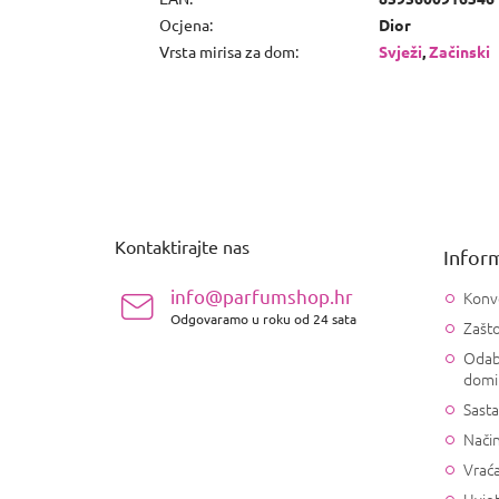
Ocjena
:
Dior
Vrsta mirisa za dom
:
Svježi
,
Začinski
P
o
d
n
Kontaktirajte nas
Inform
o
ž
info@parfumshop.hr
Konv
j
Odgovaramo u roku od 24 sata
Zašto
e
Odab
domi
Sasta
Način
Vrać