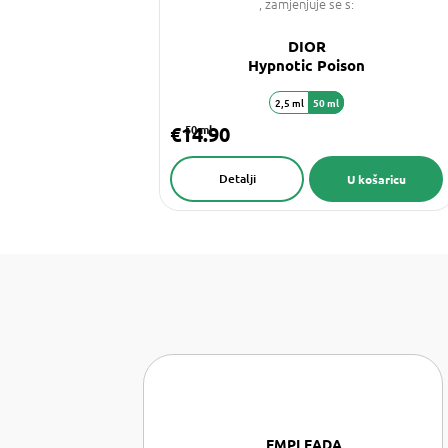
, zamjenjuje se s:
DIOR
Hypnotic Poison
2,5 ml
50 ml
€14.90
50 ml
Detalji
U košaricu
EMPLEADA