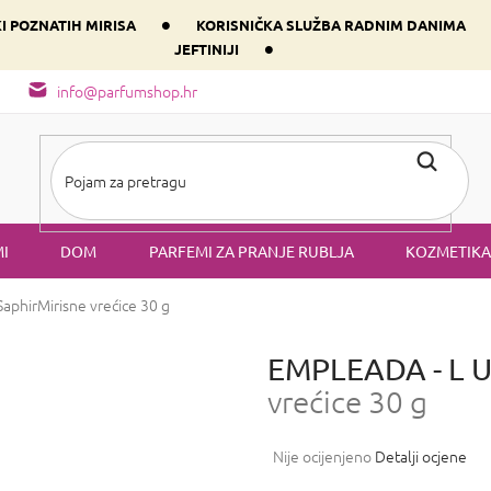
•
KI POZNATIH MIRISA
KORISNIČKA SLUŽBA RADNIM DANIMA
•
JEFTINIJI
arfem svog srca prema dominantnoj komponenti
Sastav i vrste mirisa
info@parfumshop.hr
I
DOM
PARFEMI ZA PRANJE RUBLJA
KOZMETIKA
aphir
Mirisne vrećice 30 g
EMPLEADA - L U
vrećice 30 g
Prosječna
Nije ocijenjeno
Detalji ocjene
ocjena