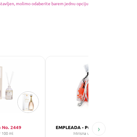
ostavljen, molimo odaberite barem jednu opciju
›
 No. 2449
EMPLEADA - Prestige de Saphir
r 100 ml
Mirisna vrećica 30 g