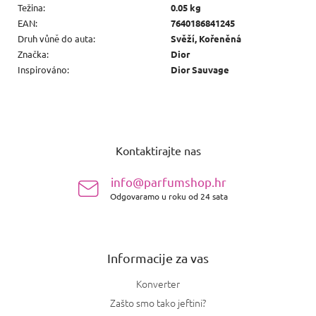
Težina
:
0.05 kg
EAN
:
7640186841245
Druh vůně do auta
:
Svěží, Kořeněná
Značka
:
Dior
Inspirováno
:
Dior Sauvage
P
o
Kontaktirajte nas
d
n
info@parfumshop.hr
o
Odgovaramo u roku od 24 sata
ž
j
e
Informacije za vas
Konverter
Zašto smo tako jeftini?