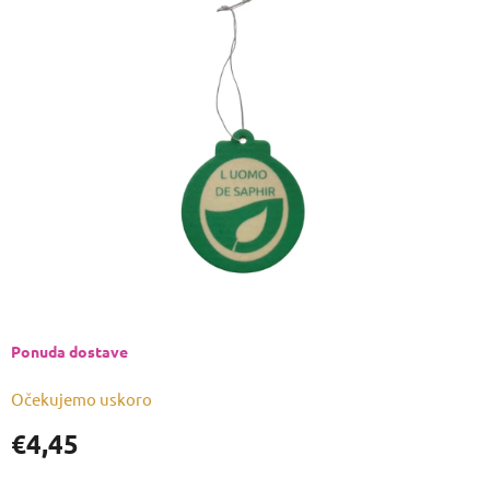
je
0,0
od
5
zvjezdica.
Ponuda dostave
Očekujemo uskoro
€4,45
Izmjeri
cijenu: