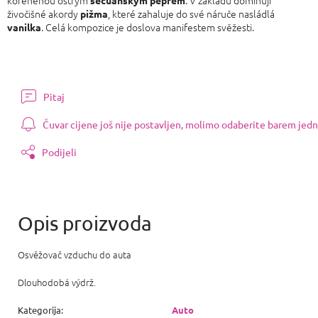
kořeněnou ostrým
. V základu dominují
sečuánským pepřem
živočišné akordy
, které zahaluje do své náruče nasládlá
pižma
. Celá kompozice je doslova manifestem svěžesti.
vanilka
Pitaj
Čuvar cijene još nije postavljen, molimo odaberite barem jedn
Podijeli
Osvěžovač vzduchu do auta
Dlouhodobá výdrž.
Kategorija
:
Auto