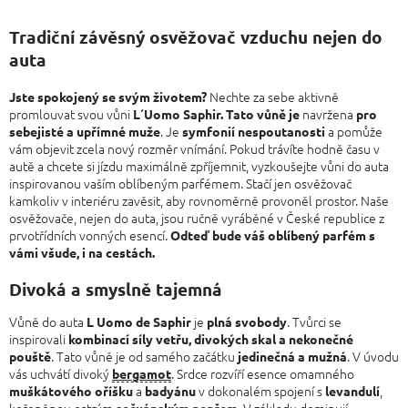
Tradiční závěsný osvěžovač vzduchu nejen do
auta
Nechte za sebe aktivně
Jste spokojený se svým životem?
promlouvat svou vůni
navržena
L´Uomo Saphir. Tato vůně je
pro
. Je
a pomůže
sebejisté a upřímné muže
symfonií nespoutanosti
vám objevit zcela nový rozměr vnímání. Pokud trávíte hodně času v
autě a chcete si jízdu maximálně zpříjemnit, vyzkoušejte vůni do auta
inspirovanou vaším oblíbeným parfémem. Stačí jen osvěžovač
kamkoliv v interiéru zavěsit, aby rovnoměrně provoněl prostor. Naše
osvěžovače, nejen do auta, jsou ručně vyráběné v České republice z
prvotřídních vonných esencí.
Odteď bude váš oblíbený parfém s
vámi všude, i na cestách.
Divoká a smyslně tajemná
Vůně do auta
je
. Tvůrci se
L Uomo de Saphir
plná svobody
inspirovali
kombinací síly vetřu, divokých skal a nekonečné
. Tato vůně je od samého začátku
. V úvodu
pouště
jedinečná a mužná
vás uchvátí divoký
. Srdce rozvíří esence omamného
bergamot
a
v dokonalém spojení s
,
muškátového oříšku
badyánu
levandulí