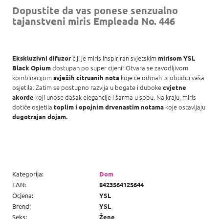
Dopustite da vas ponese senzualno
tajanstveni miris Empleada No. 446
čiji je miris inspiriran svjetskim
Ekskluzivni difuzor
mirisom YSL
dostupan po super cijeni! Otvara se zavodljivom
Black Opium
kombinacijom
koje će odmah probuditi vaša
svježih citrusnih nota
osjetila. Zatim se postupno razvija u bogate i duboke
cvjetne
koji unose dašak elegancije i šarma u sobu. Na kraju, miris
akorde
dotiče osjetila
koje ostavljaju
toplim i opojnim drvenastim notama
dugotrajan dojam.
Kategorija
:
Dom
EAN
:
8423564125644
Ocjena
:
YSL
Brend
:
YSL
Seks
:
Žene