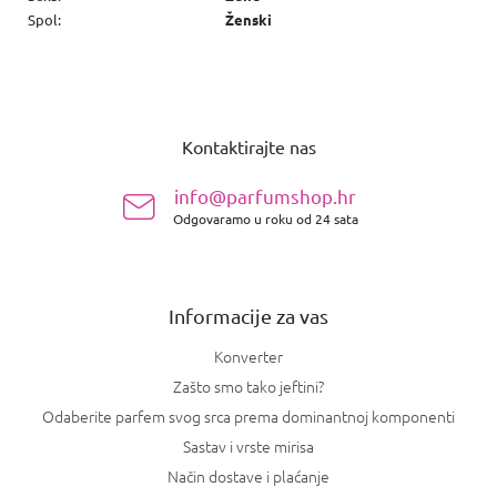
Spol
:
Ženski
P
o
Kontaktirajte nas
d
n
info@parfumshop.hr
o
Odgovaramo u roku od 24 sata
ž
j
e
Informacije za vas
Konverter
Zašto smo tako jeftini?
Odaberite parfem svog srca prema dominantnoj komponenti
Sastav i vrste mirisa
Način dostave i plaćanje