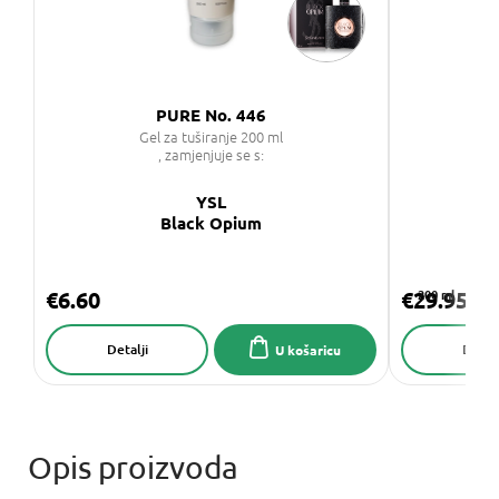
PURE No. 446
SA
Gel za tuširanje 200 ml
P
, zamjenjuje se s:
YSL
Black Opium
1,
€6.60
€29.95
200 ml
Detalji
Detalj
U košaricu