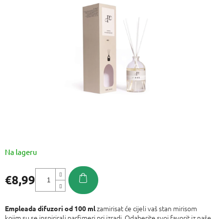
od
5
zvjezdica.
Na lageru
€8,99
Izmjeri
cijenu:
zamirisat će cijeli vaš stan mirisom
Empleada difuzori od 100 ml
kojim su se inspirirali parfimeri pri izradi. Odaberite svoj favorit iz naše