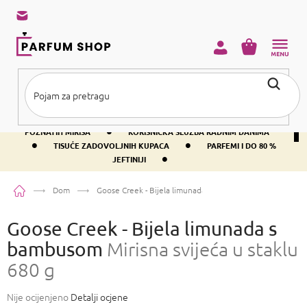
Preskoči
na
sadržaj
KOŠARICA
•
BESPLATNA DOSTAVA IZNAD PRIBLIŽNO 37 €
400+ SVJETSKI
•
POZNATIH MIRISA
KORISNIČKA SLUŽBA RADNIM DANIMA
•
•
TISUĆE ZADOVOLJNIH KUPACA
PARFEMI I DO 80 %
•
JEFTINIJI
Početna
Dom
Goose Creek - Bijela limunada s bambusom
Mirisna svijeća
Goose Creek - Bijela limunada s
bambusom
Mirisna svijeća u staklu
680 g
Prosječna
Nije ocijenjeno
Detalji ocjene