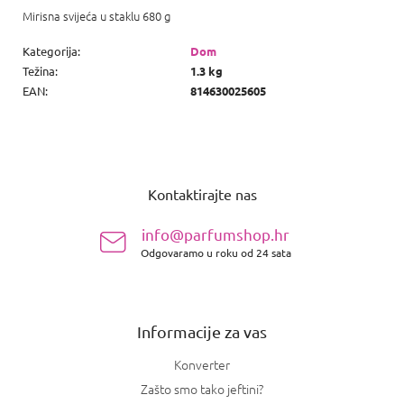
Mirisna svijeća u staklu 680 g
Kategorija
:
Dom
Težina
:
1.3 kg
EAN
:
814630025605
P
o
Kontaktirajte nas
d
n
info@parfumshop.hr
o
Odgovaramo u roku od 24 sata
ž
j
e
Informacije za vas
Konverter
Zašto smo tako jeftini?