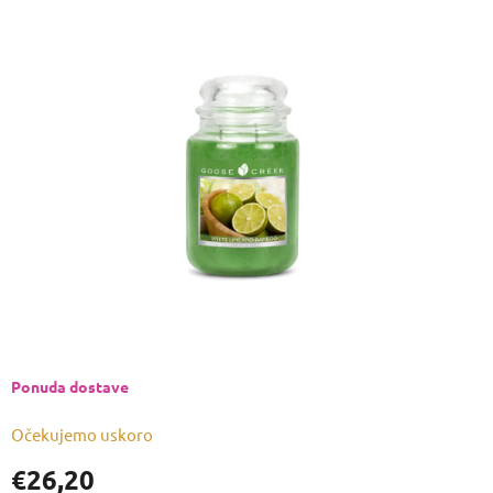
ocjena
proizvoda
je
0,0
od
5
zvjezdica.
Ponuda dostave
Očekujemo uskoro
€26,20