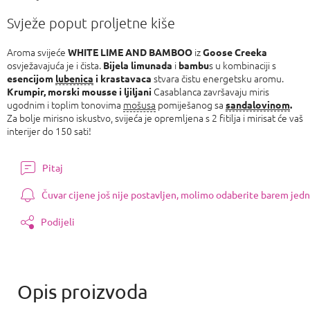
Izmjeri
cijenu:
Svježe poput proljetne kiše
Aroma svijeće
iz
WHITE LIME AND BAMBOO
Goose Creeka
osvježavajuća je i čista.
i
s u kombinaciji s
Bijela limunada
bambu
stvara čistu energetsku aromu.
esencijom
lubenica
i krastavaca
Casablanca završavaju miris
Krumpir, morski mousse i ljiljani
ugodnim i toplim tonovima
mošusa
pomiješanog sa
sandalovinom
.
Za bolje mirisno iskustvo, svijeća je opremljena s 2 fitilja i mirisat će vaš
interijer do 150 sati!
Pitaj
Čuvar cijene još nije postavljen, molimo odaberite barem jedn
Podijeli