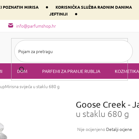
•
KI POZNATIH MIRISA
KORISNIČKA SLUŽBA RADNIM DANIMA
•
JEFTINIJI
arfem svog srca prema dominantnoj komponenti
Sastav i vrste mirisa
info@parfumshop.hr
I
DOM
PARFEMI ZA PRANJE RUBLJA
KOZMETIKA
rup
Mirisna svijeća u staklu 680 g
Goose Creek - J
u staklu 680 g
Prosječna
Nije ocijenjeno
Detalji ocjene
ocjena