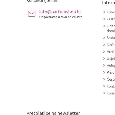
Inform
o
ž
info@parfumshop.hr
Konv
j
Odgovaramo u roku od 24 sata
Zašto
e
Odab
domi
Sasta
Način
Vrać
Uvjet
Vele
Priva
Često
Konta
Kont
Pretplati se na newsletter