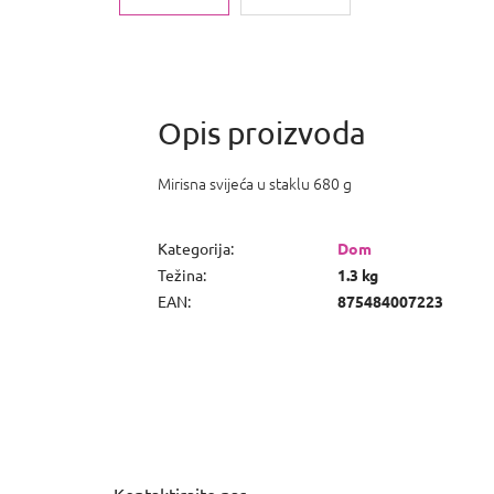
Mirisna svijeća u staklu 680 g
Kategorija
:
Dom
Težina
:
1.3 kg
EAN
:
875484007223
P
o
d
n
Kontaktirajte nas