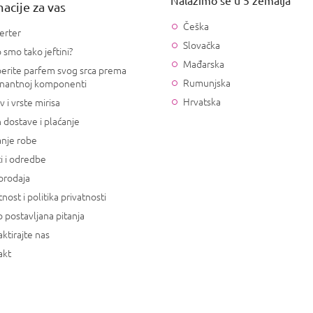
acije za vas
Češka
erter
Slovačka
 smo tako jeftini?
Mađarska
erite parfem svog srca prema
Rumunjska
nantnoj komponenti
Hrvatska
v i vrste mirisa
 dostave i plaćanje
anje robe
i i odredbe
prodaja
tnost i politika privatnosti
 postavljana pitanja
ktirajte nas
akt