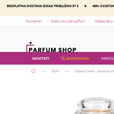
Preskoči
•
BESPLATNA DOSTAVA IZNAD PRIBLIŽNO 37 €
400+ SVJETS
na
sadržaj
Konverter
Zašto smo tako jeftini?
Odaberite p
NOVITETI
RASPRODAJA
PARFEM
Početna
Dom
Goose Creek - Javorov si