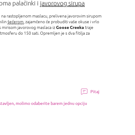
oma palačinki i
javorovog sirupa
 na rastopljenom maslacu, prelivena javorovim sirupom
nilin
šećerom
, zajamčeno će probuditi vaše okuse i vrlo
ća s mirisom javorovog maslaca iz
traje
Goose Creeka
mosferu do 150 sati. Opremljen je s dva fitilja za
Pitaj
ostavljen, molimo odaberite barem jednu opciju