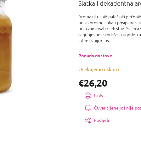
proizvoda
Slatka i dekadentna ar
je
0,0
Aroma ukusnih palačinki pečenih
od
od javorovog soka. i posipana va
5
brzo zamirisati cijeli stan. Svije
zvjezdica.
sagorijevanje i održava ugodnu at
intenzivniji miris.
Ponuda dostave
Očekujemo uskoro
€26,20
Izmjeri
Ispis
cijenu:
Čuvar cijene još nije p
Podijeli