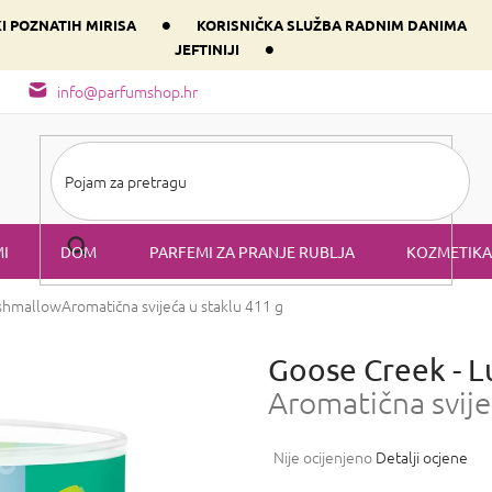
•
KI POZNATIH MIRISA
KORISNIČKA SLUŽBA RADNIM DANIMA
•
JEFTINIJI
arfem svog srca prema dominantnoj komponenti
Sastav i vrste mirisa
info@parfumshop.hr
I
DOM
PARFEMI ZA PRANJE RUBLJA
KOZMETIKA
rshmallow
Aromatična svijeća u staklu 411 g
Goose Creek - 
Aromatična svije
Prosječna
Nije ocijenjeno
Detalji ocjene
ocjena