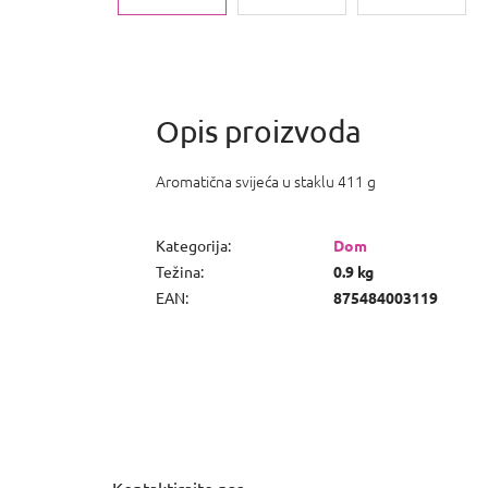
Aromatična svijeća u staklu 411 g
Kategorija
:
Dom
Težina
:
0.9 kg
EAN
:
875484003119
P
o
d
n
Kontaktirajte nas