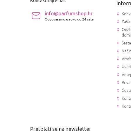
Inform
o
ž
info@parfumshop.hr
Konv
j
Odgovaramo u roku od 24 sata
Zašto
e
Odab
domi
Sasta
Način
Vrać
Uvjet
Vele
Priva
Često
Konta
Kont
Pretplati se na newsletter