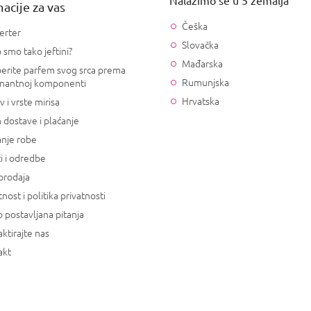
acije za vas
Češka
erter
Slovačka
 smo tako jeftini?
Mađarska
erite parfem svog srca prema
Rumunjska
nantnoj komponenti
Hrvatska
v i vrste mirisa
 dostave i plaćanje
anje robe
i i odredbe
prodaja
tnost i politika privatnosti
 postavljana pitanja
ktirajte nas
akt