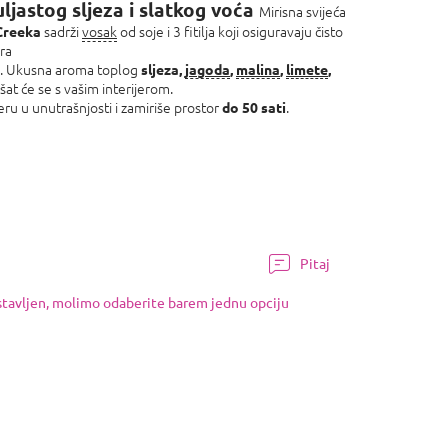
ljastog sljeza i slatkog voća
Mirisna svijeća
sadrži
vosak
od soje i 3 fitilja koji osiguravaju čisto
Creeka
era
ica. Ukusna aroma toplog
sljeza,
jagoda
,
malina
,
limete
,
at će se s vašim interijerom.
u u unutrašnjosti i zamiriše prostor
.
do 50 sati
Pitaj
ostavljen, molimo odaberite barem jednu opciju