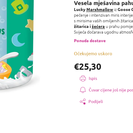
proizvoda
Vesela mješavina pahu
je
iz
Lucky
Marshmallow
Goose 
0,0
pečenje i intenzivan miris interij
od
s mirisima vaših omiljenih žitar
5
u prahu pomiješ
žitarica i
šećera
zvjezdica.
Svijeća dočarava ugodnu atmosfer
Ponuda dostave
Očekujemo uskoro
€25,30
Izmjeri
Ispis
cijenu:
Čuvar cijene još nije p
Podijeli