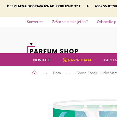
Preskoči
•
BESPLATNA DOSTAVA IZNAD PRIBLIŽNO 37 €
400+ SVJETS
na
sadržaj
Konverter
Zašto smo tako jeftini?
Odaberite p
NOVITETI
RASPRODAJA
PARFEM
Početna
Dom
Goose Creek - Lucky Ma