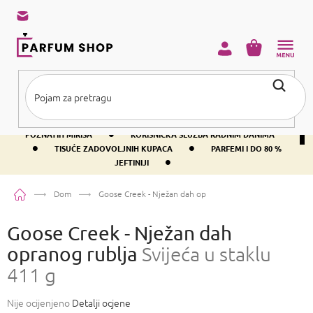
Preskoči
na
sadržaj
KOŠARICA
•
BESPLATNA DOSTAVA IZNAD PRIBLIŽNO 37 €
400+ SVJETSKI
•
POZNATIH MIRISA
KORISNIČKA SLUŽBA RADNIM DANIMA
•
•
TISUĆE ZADOVOLJNIH KUPACA
PARFEMI I DO 80 %
•
JEFTINIJI
Početna
Dom
Goose Creek - Nježan dah opranog rublja
Svijeća u staklu
Goose Creek - Nježan dah
opranog rublja
Svijeća u staklu
411 g
Prosječna
Nije ocijenjeno
Detalji ocjene