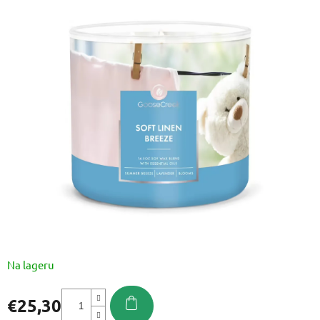
ocjena
proizvoda
je
0,0
od
5
zvjezdica.
Na lageru
€25,30