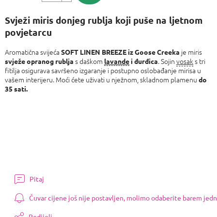
Izmjeri
cijenu:
Svježi miris donjeg rublja koji puše na ljetnom
povjetarcu
Aromatična svijeća
je miris
SOFT LINEN BREEZE iz Goose Creeka
s daškom
. Sojin
vosak
s tri
svježe opranog rublja
lavande
i đurđica
fitilja osigurava savršeno izgaranje i postupno oslobađanje mirisa u
vašem interijeru. Moći ćete uživati ​​u nježnom, skladnom plamenu
do
35 sati.
Pitaj
Čuvar cijene još nije postavljen, molimo odaberite barem jedn
Podijeli