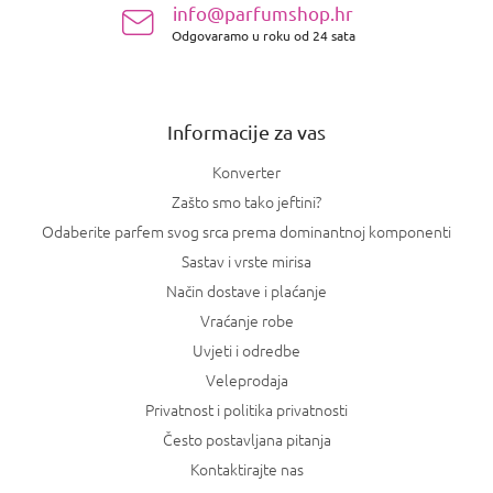
info@parfumshop.hr
o
Odgovaramo u roku od 24 sata
ž
j
e
Informacije za vas
Konverter
Zašto smo tako jeftini?
Odaberite parfem svog srca prema dominantnoj komponenti
Sastav i vrste mirisa
Način dostave i plaćanje
Vraćanje robe
Uvjeti i odredbe
Veleprodaja
Privatnost i politika privatnosti
Često postavljana pitanja
Kontaktirajte nas