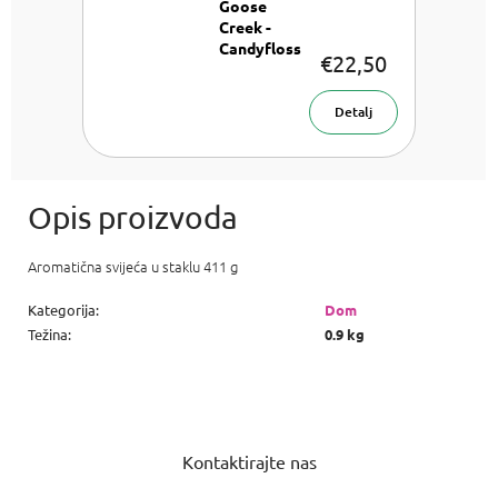
Goose
Creek -
Candyfloss
€22,50
Aromatična
svijeća u
staklu 411 g
Detalj
Aromatična svijeća u staklu 411 g
Kategorija
:
Dom
Težina
:
0.9 kg
P
o
Kontaktirajte nas
d
n