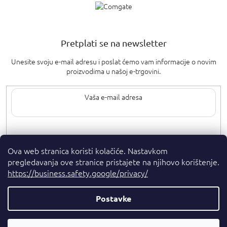
Pretplati se na newsletter
Unesite svoju e-mail adresu i poslat ćemo vam informacije o novim
proizvodima u našoj e-trgovini.
Upisom svoje e-pošte pristajete na
uvjete privatnosti
.
Ova web stranica koristi kolačiće. Nastavkom
pregledavanja ove stranice pristajete na njihovo korištenje.
https://business.safety.google/privacy/
Postavke
Autorska prava 2026
. Sva prava pridržana.
Parfumshop.hr