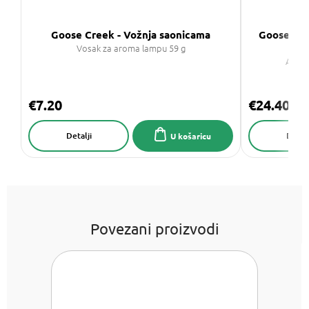
Goose Creek - Vožnja saonicama
Goose Cre
Vosak za aroma lampu 59 g
Aroma
€7.20
€24.40
Detalji
Detalj
U košaricu
Povezani proizvodi