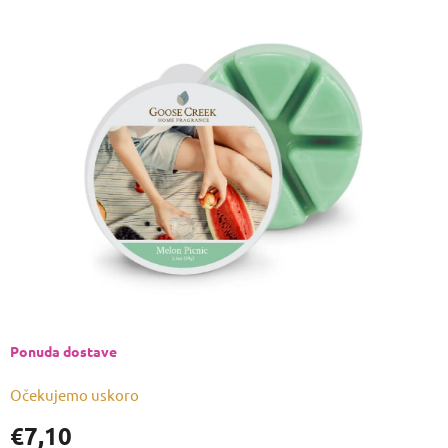
ocjena
proizvoda
je
0,0
od
5
zvjezdica.
Ponuda dostave
Očekujemo uskoro
€7,10