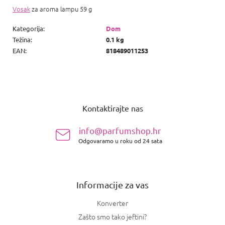
Vosak
za aroma lampu 59 g
Kategorija
:
Dom
Težina
:
0.1 kg
EAN
:
818489011253
P
o
Kontaktirajte nas
d
n
info@parfumshop.hr
o
Odgovaramo u roku od 24 sata
ž
j
e
Informacije za vas
Konverter
Zašto smo tako jeftini?