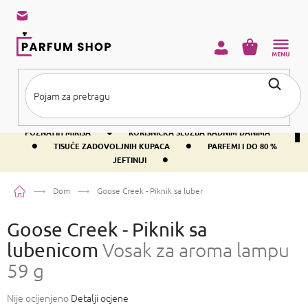
Preskoči
na
sadržaj
KOŠARICA
•
BESPLATNA DOSTAVA IZNAD PRIBLIŽNO 37 €
400+ SVJETSKI
•
POZNATIH MIRISA
KORISNIČKA SLUŽBA RADNIM DANIMA
•
•
TISUĆE ZADOVOLJNIH KUPACA
PARFEMI I DO 80 %
•
JEFTINIJI
Početna
Dom
Goose Creek - Piknik sa lubenicom
Vosak za aroma lampu 
Goose Creek - Piknik sa
lubenicom
Vosak za aroma lampu
59 g
Prosječna
Nije ocijenjeno
Detalji ocjene