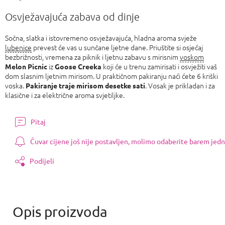
Izmjeri
cijenu:
Osvježavajuća zabava od dinje
Sočna, slatka i istovremeno osvježavajuća, hladna aroma svježe
lubenice
prevest će vas u sunčane ljetne dane. Priuštite si osjećaj
bezbrižnosti, vremena za piknik i ljetnu zabavu s mirisnim
voskom
iz
koji će u trenu zamirisati i osvježiti vaš
Melon Picnic
Goose Creeka
dom slasnim ljetnim mirisom. U praktičnom pakiranju naći ćete 6 kriški
voska.
. Vosak je prikladan i za
Pakiranje traje mirisom desetke sati
klasične i za električne aroma svjetiljke.
Pitaj
Čuvar cijene još nije postavljen, molimo odaberite barem jedn
Podijeli