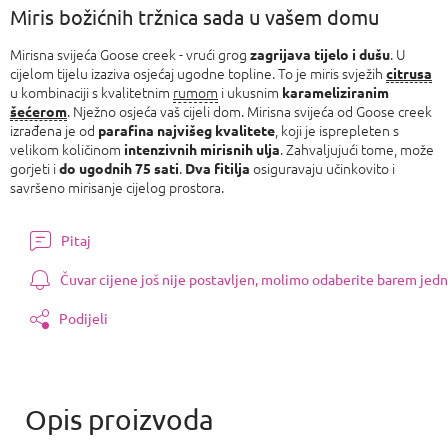
Miris božićnih tržnica sada u vašem domu
Mirisna svijeća Goose creek - vrući grog
. U
zagrijava tijelo i dušu
cijelom tijelu izaziva osjećaj ugodne topline. To je miris svježih
citrusa
u kombinaciji s kvalitetnim
rumom
i ukusnim
karameliziranim
. Nježno osjeća vaš cijeli dom. Mirisna svijeća od Goose creek
šećerom
izrađena je od
, koji je isprepleten s
parafina najvišeg kvalitete
velikom količinom
. Zahvaljujući tome, može
intenzivnih mirisnih ulja
gorjeti i
.
osiguravaju učinkovito i
do ugodnih 75 sati
Dva fitilja
savršeno mirisanje cijelog prostora.
Pitaj
Čuvar cijene još nije postavljen, molimo odaberite barem jedn
Podijeli