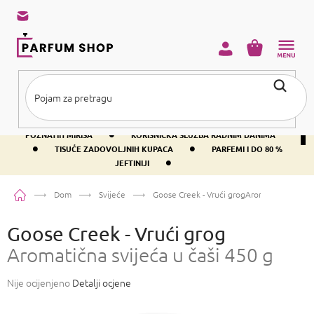
Preskoči
na
sadržaj
KOŠARICA
•
BESPLATNA DOSTAVA IZNAD PRIBLIŽNO 37 €
400+ SVJETSKI
•
POZNATIH MIRISA
KORISNIČKA SLUŽBA RADNIM DANIMA
•
•
TISUĆE ZADOVOLJNIH KUPACA
PARFEMI I DO 80 %
•
JEFTINIJI
Početna
Dom
Svijeće
Goose Creek - Vrući grog
Aromatična svijeća
Goose Creek - Vrući grog
Aromatična svijeća u čaši 450 g
Prosječna
Nije ocijenjeno
Detalji ocjene
ocjena
proizvoda