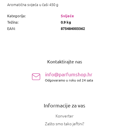
Aromatična svijeća u čaši 450 g
Kategorija
:
Svijeće
Težina
:
0.9 kg
EAN
:
875484003362
P
o
Kontaktirajte nas
d
n
info@parfumshop.hr
o
Odgovaramo u roku od 24 sata
ž
j
e
Informacije za vas
Konverter
Zašto smo tako jeftini?