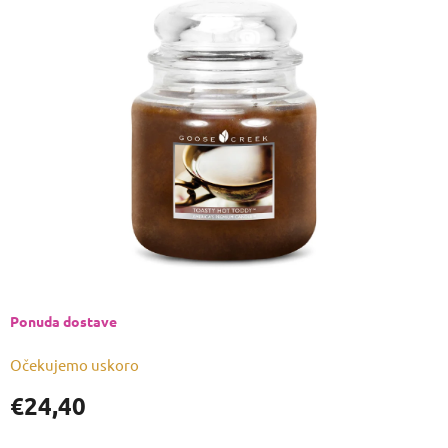
je
0,0
od
5
zvjezdica.
Ponuda dostave
Očekujemo uskoro
€24,40
Izmjeri
cijenu: