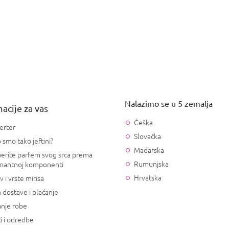
Nalazimo se u 5 zemalja
acije za vas
Češka
erter
Slovačka
 smo tako jeftini?
Mađarska
erite parfem svog srca prema
Rumunjska
nantnoj komponenti
Hrvatska
v i vrste mirisa
 dostave i plaćanje
anje robe
i i odredbe