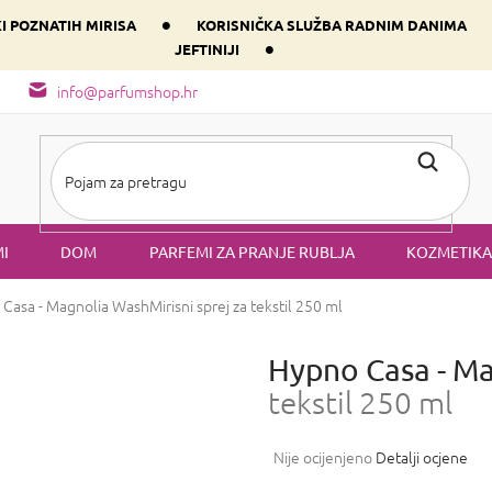
•
KI POZNATIH MIRISA
KORISNIČKA SLUŽBA RADNIM DANIMA
•
JEFTINIJI
arfem svog srca prema dominantnoj komponenti
Sastav i vrste mirisa
info@parfumshop.hr
I
DOM
PARFEMI ZA PRANJE RUBLJA
KOZMETIKA
Casa - Magnolia Wash
Mirisni sprej za tekstil 250 ml
Hypno Casa - M
tekstil 250 ml
Prosječna
Nije ocijenjeno
Detalji ocjene
ocjena