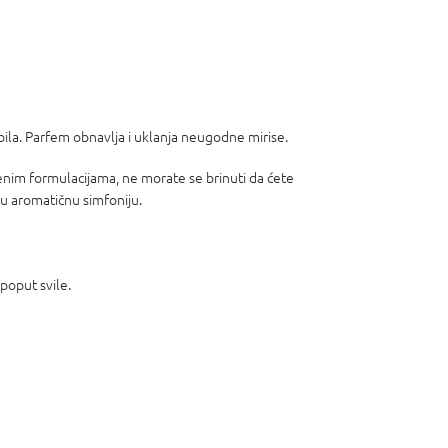
obila. Parfem obnavlja i uklanja neugodne mirise.
stvenim formulacijama, ne morate se brinuti da ćete
šu aromatičnu simfoniju.
 poput svile.