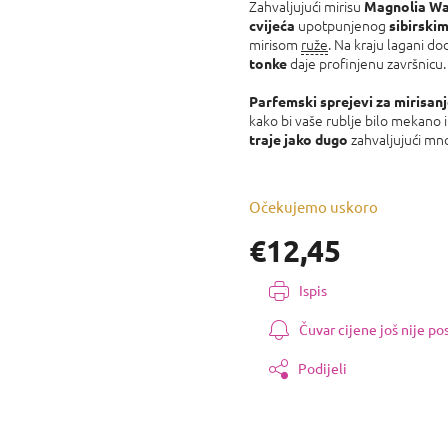
proizvoda
Zahvaljujući mirisu
Magnolia Wa
je
upotpunjenog
cvijeća
sibirski
0,0
mirisom
ruže
. Na kraju lagani do
od
daje profinjenu završnicu.
tonke
5
zvjezdica.
Parfemski sprejevi za mirisanj
kako bi vaše rublje bilo mekano i
zahvaljujući m
traje jako dugo
Očekujemo uskoro
€12,45
Izmjeri
Ispis
cijenu:
Čuvar cijene još nije p
Podijeli