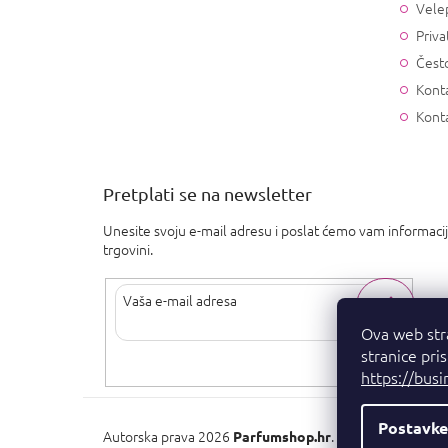
Vele
Priva
Često
Konta
Kont
Pretplati se na newsletter
Unesite svoju e-mail adresu i poslat ćemo vam informaci
trgovini.
Ova web str
stranice pri
Upisom svoje e-pošte pristajete na
uvjete privatnosti
.
https://busi
Postavke
Autorska prava 2026
. Sva prava pridržan
Parfumshop.hr