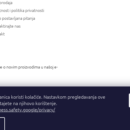
prodaja
tnost i politika privatnosti
 postavljana pitanja
ktirajte nas
akt
je o novim proizvodima u našoj e-
anica koristi kolačiće. Nastavkom pregledavanja ove
stajete na njihovo korištenje.
ness.safety.google/privacy/
a.