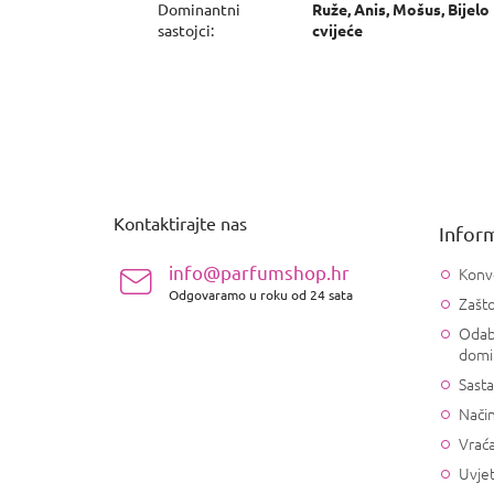
Dominantni
Ruže, Anis, Mošus, Bijelo
sastojci
:
cvijeće
P
o
d
n
Kontaktirajte nas
Inform
o
ž
info@parfumshop.hr
Konv
j
Odgovaramo u roku od 24 sata
Zašto
e
Odab
domi
Sasta
Način
Vrać
Uvjet