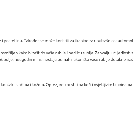
he i posteljinu. Također se može koristiti za tkanine za unutrašnjost autom
 osmišljen kako bi zaštitio vaše rublje i perilicu rublja. Zahvaljujući jedin
. Još bolje, neugodni mirisi nestaju odmah nakon što vaše rublje dotakne na
kontakt s očima i kožom. Oprez, ne koristiti na koži i osjetljivim tkaninama