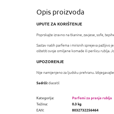
UPUTE ZA KORIŠTENJE
Poprskajte izravno na tkanine, zavjese, sofe, tepi
Sastav naših parfema i mirisnih sprejeva pažljivo je
oštetiti svoje omiljene komade ili perilicu rublja
UPOZORENJE
Nije namijenjeno za ljudsku prehranu. Izbjegavajte 
diacetil
Sadrži:
Kategorija
:
Parfemi za pranje rublja
Težina
:
0.3 kg
EAN
:
8032732256464