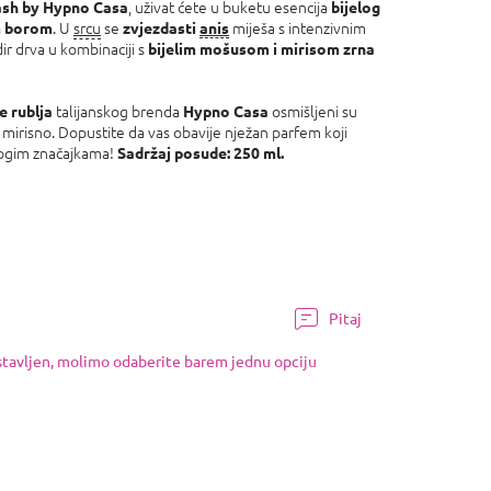
, uživat ćete u buketu esencija
sh by Hypno Casa
bijelog
. U
srcu
se
miješa s intenzivnim
m borom
zvjezdasti
anis
dir drva u kombinaciji s
bijelim mošusom i mirisom zrna
talijanskog brenda
osmišljeni su
e rublja
Hypno Casa
 mirisno. Dopustite da vas obavije nježan parfem koji
nogim značajkama!
Sadržaj posude: 250 ml.
Pitaj
ostavljen, molimo odaberite barem jednu opciju