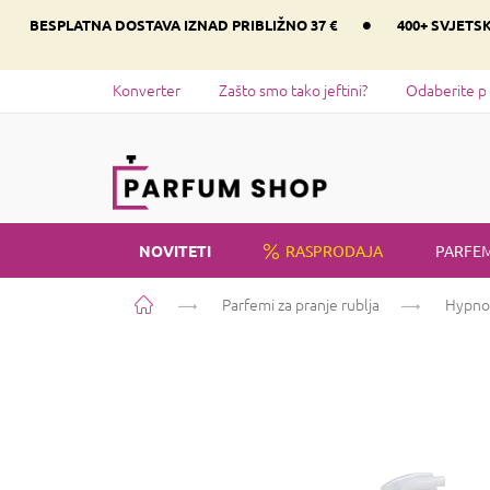
Preskoči
•
BESPLATNA DOSTAVA IZNAD PRIBLIŽNO 37 €
400+ SVJETS
na
sadržaj
Konverter
Zašto smo tako jeftini?
Odaberite p
NOVITETI
RASPRODAJA
PARFEM
Početna
Parfemi za pranje rublja
Hypno 