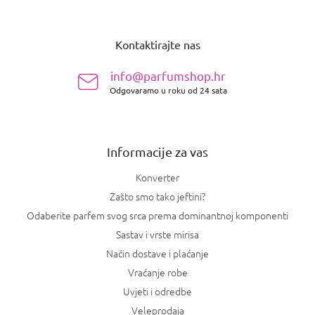
P
o
Kontaktirajte nas
d
n
info@parfumshop.hr
o
Odgovaramo u roku od 24 sata
ž
j
e
Informacije za vas
Konverter
Zašto smo tako jeftini?
Odaberite parfem svog srca prema dominantnoj komponenti
Sastav i vrste mirisa
Način dostave i plaćanje
Vraćanje robe
Uvjeti i odredbe
Veleprodaja