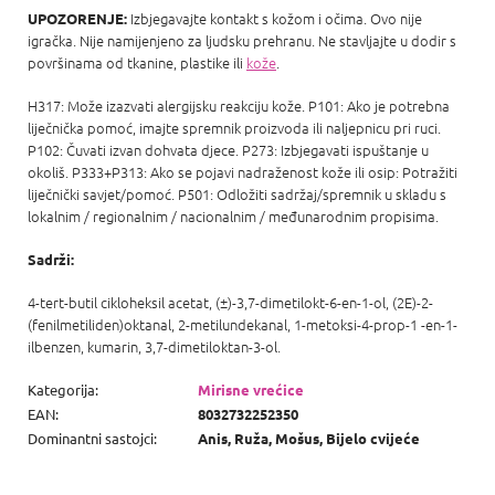
Izbjegavajte kontakt s kožom i očima. Ovo nije
UPOZORENJE:
igračka. Nije namijenjeno za ljudsku prehranu. Ne stavljajte u dodir s
površinama od tkanine, plastike ili
kože
.
H317: Može izazvati alergijsku reakciju kože. P101: Ako je potrebna
liječnička pomoć, imajte spremnik proizvoda ili naljepnicu pri ruci.
P102: Čuvati izvan dohvata djece. P273: Izbjegavati ispuštanje u
okoliš. P333+P313: Ako se pojavi nadraženost kože ili osip: Potražiti
liječnički savjet/pomoć. P501: Odložiti sadržaj/spremnik u skladu s
lokalnim / regionalnim / nacionalnim / međunarodnim propisima.
Sadrži:
4-tert-butil cikloheksil acetat, (±)-3,7-dimetilokt-6-en-1-ol, (2E)-2-
(fenilmetiliden)oktanal, 2-metilundekanal, 1-metoksi-4-prop-1 -en-1-
ilbenzen, kumarin, 3,7-dimetiloktan-3-ol.
Kategorija
:
Mirisne vrećice
EAN
:
8032732252350
Dominantni sastojci
:
Anis, Ruža, Mošus, Bijelo cvijeće