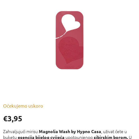
je
0,0
od
5
zvjezdica.
Očekujemo uskoro
€3,95
Izmjeri
cijenu:
Zahvaljujući mirisu
, uživat ćete u
Magnolia Wash by Hypno Casa
buketu
upotpunjenog
U
esencija bijelog cvijeća
sibirskim borom.