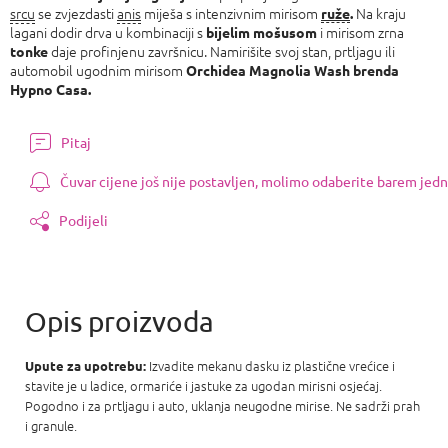
srcu
se zvjezdasti
anis
miješa s intenzivnim mirisom
Na kraju
ruže
.
lagani dodir drva u kombinaciji s
i mirisom zrna
bijelim mošusom
daje profinjenu završnicu. Namirišite svoj stan, prtljagu ili
tonke
automobil ugodnim mirisom
Orchidea Magnolia Wash brenda
Hypno Casa.
Pitaj
Čuvar cijene još nije postavljen, molimo odaberite barem jedn
Podijeli
Izvadite mekanu dasku iz plastične vrećice i
Upute za upotrebu:
stavite je u ladice, ormariće i jastuke za ugodan mirisni osjećaj.
Pogodno i za prtljagu i auto, uklanja neugodne mirise. Ne sadrži prah
i granule.