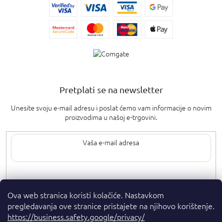
Pretplati se na newsletter
Unesite svoju e-mail adresu i poslat ćemo vam informacije o novim
proizvodima u našoj e-trgovini.
Upisom svoje e-pošte pristajete na
uvjete privatnosti
.
Ova web stranica koristi kolačiće. Nastavkom
pregledavanja ove stranice pristajete na njihovo korištenje.
https://business.safety.google/privacy/