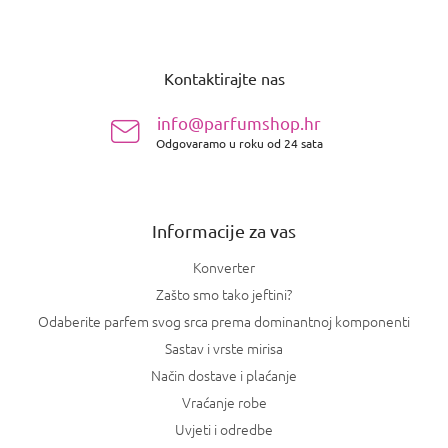
P
o
Kontaktirajte nas
d
n
info@parfumshop.hr
o
Odgovaramo u roku od 24 sata
ž
j
e
Informacije za vas
Konverter
Zašto smo tako jeftini?
Odaberite parfem svog srca prema dominantnoj komponenti
Sastav i vrste mirisa
Način dostave i plaćanje
Vraćanje robe
Uvjeti i odredbe