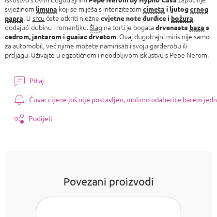
svježinom
koji se miješa s intenzitetom
limuna
cimeta
i ljutog
crnog
. U
srcu
ćete otkriti nježne
,
papra
cvjetne note đurđice i
božura
dodajući dubinu i romantiku.
Šlag
na torti je bogata
drvenasta
baza
s
. Ovaj dugotrajni miris nije samo
cedrom,
jantarom
i guaiac drvetom
za automobil, već njime možete namirisati i svoju garderobu ili
prtljagu. Uživajte u egzotičnom i neodoljivom iskustvu s Pepe Nerom.
Pitaj
Čuvar cijene još nije postavljen, molimo odaberite barem jedn
Podijeli
Povezani proizvodi