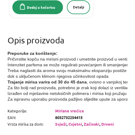
Detalji
Dodaj u košaricu
Preporuke za korištenje:
Pričvrstite kopču na mirisni proizvod i umetnite proizvod u ventilaci
Intenzitet parfema se može regulirati povećanjem ili smanjenjem ot
Treba naglasiti da aroma svoju maksimalnu ekspanziju postiže vr
dok s uključenom klimom njegova učinkovitost opada
Trajanje mirisa varira od 30 do 45 dana
, ovisno o vanjskoj tempe
Za što bolji rad proizvoda, potrebno je zrak koji dolazi iz ventilaci
Izrađen od mješavine netoksičnih polimera i mirisa koji pružaju ug
Za ispravnu uporabu proizvoda pažljivo slijedite upute za uporabu 
Kategorija
:
Mirisne vrećice
EAN
:
8032732254415
Vrsta mirisa za dom
:
Svježi
,
Cvjetni
,
Začinski
,
Drveni