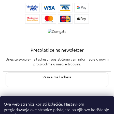
Pretplati se na newsletter
Unesite svoju e-mail adresu i poslat ćemo vam informacije o novim
proizvodima u našoj e-trgovini.
Upisom svoje e-pošte pristajete na
uvjete privatnosti
.
Ova web stranica koristi kolačiće. Nastavkom
pregledavanja ove stranice pristajete na njihovo korištenje.